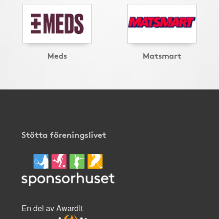
Meds
Matsmart
Stötta föreningslivet
En del av AwardIt