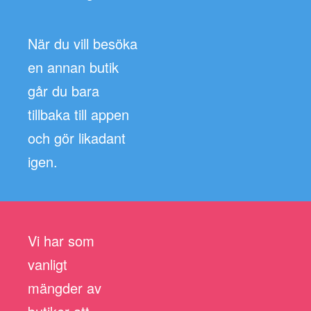
När du vill besöka
en annan butik
går du bara
tillbaka till appen
och gör likadant
igen.
Vi har som
vanligt
mängder av