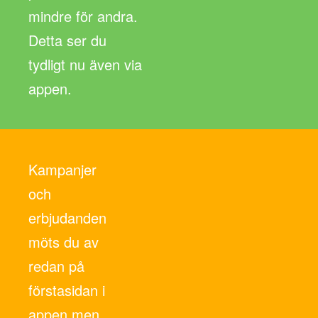
mindre för andra.
Detta ser du
tydligt nu även via
appen.
Kampanjer
och
erbjudanden
möts du av
redan på
förstasidan i
appen men