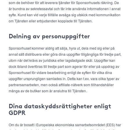
som de behöver för att leverera tjänster för Sponsorhusets räkning. De
är bundna av sekretessavtal och får inte använda informationen i annat
syfte. Kund kan vid varje tillfälle avsäga sig utskick med kommunikation
om Tjänsten eller erbjudanden kopplade till Tjänsten.
Delning av personuppgifter
Sponsorhuset kommer aldrig att sälja, hyra ut, dela med sig eller på
annat sätt distribuera eller göra dina uppgifter tillgängliga för tredje part,
utom när det krävs av juridiska eller lagstadgade skäl. Uppgifter kan
dock ibland överföras till tredje part som agerar för eller på uppdrag av
Sponsorhuset för vidare bearbetning enligt de syften för vilka dina
uppgifter ursprungligen samlades in. Detta kan t.ex. vara olika typer av
partnersamarbeten, men också affiliate-nätverk som tillhandahåller
många av de butiker som är anslutna till Tjänsten.
Dina dataskyddsrättigheter enligt
GDPR
Om du är bosatt i Europeiska ekonomiska samarbetsområdet (EES) har