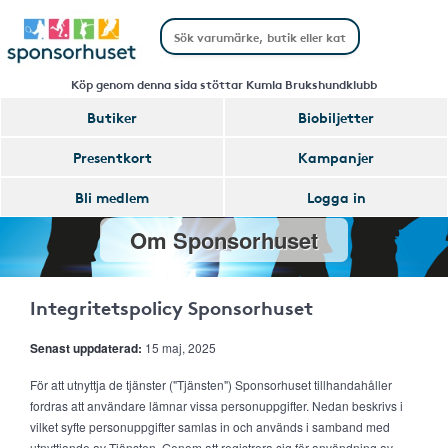
Köp genom denna sida stöttar Kumla Brukshundklubb
Butiker
Biobiljetter
Presentkort
Kampanjer
Bli medlem
Logga in
Om Sponsorhuset
Integritetspolicy Sponsorhuset
Senast uppdaterad:
15 maj, 2025
För att utnyttja de tjänster ("Tjänsten") Sponsorhuset tillhandahåller
fordras att användare lämnar vissa personuppgifter. Nedan beskrivs i
vilket syfte personuppgifter samlas in och används i samband med
utnyttjande av Tjänsten. Genom att registrera sig för användning av