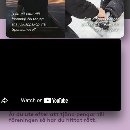
"Lätt att hitta rätt
förening! Nu tar jag
"Gott att tjäna pengar
alla julklappsköp via
på köp man redan har
Sponsorhuset"
tänkt att göra"
Är du ute efter att
tjäna pengar till
föreningen
så har du hittat rätt.