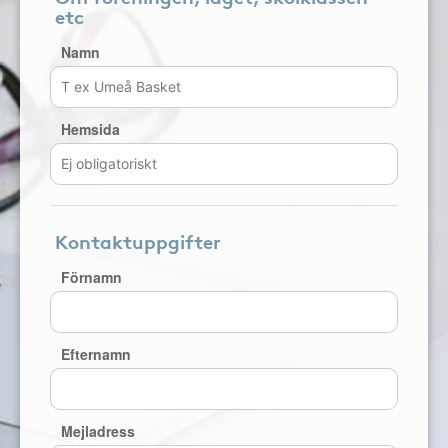
etc
Namn
Hemsida
Kontaktuppgifter
Förnamn
Efternamn
Mejladress