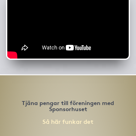
Tjäna pengar till föreningen med
Sponsorhuset
Så här funkar det