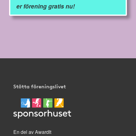
er förening gratis nu!
Stötta föreningslivet
En del av AwardIt