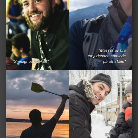
"Massor av bra
erbjudanden samlade
"Smidigt och enkelt"
på ett ställe"