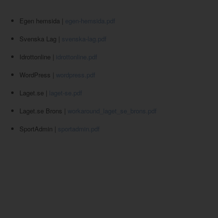
Egen hemsida |
egen-hemsida.pdf
Svenska Lag |
svenska-lag.pdf
Idrottonline |
idrottonline.pdf
WordPress |
wordpress.pdf
Laget.se |
laget-se.pdf
Laget.se Brons |
workaround_laget_se_brons.pdf
SportAdmin |
sportadmin.pdf