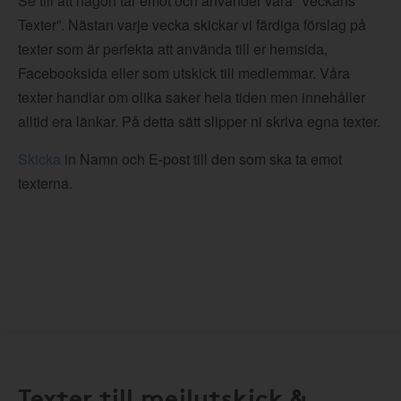
Se till att någon tar emot och använder våra ”Veckans
Texter”. Nästan varje vecka skickar vi färdiga förslag på
texter som är perfekta att använda till er hemsida,
Facebooksida eller som utskick till medlemmar. Våra
texter handlar om olika saker hela tiden men innehåller
alltid era länkar. På detta sätt slipper ni skriva egna texter.
Skicka
in Namn och E-post till den som ska ta emot
texterna.
Texter till mejlutskick &