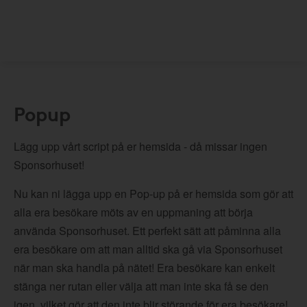
Popup
Lägg upp vårt script på er hemsida - då missar ingen
Sponsorhuset!
Nu kan ni lägga upp en Pop-up på er hemsida som gör att
alla era besökare möts av en uppmaning att börja
använda Sponsorhuset. Ett perfekt sätt att påminna alla
era besökare om att man alltid ska gå via Sponsorhuset
när man ska handla på nätet! Era besökare kan enkelt
stänga ner rutan eller välja att man inte ska få se den
igen, vilket gör att den inte blir störande för era besökare!