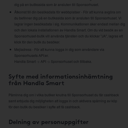
dig på en butikssida som är ansluten till Sponsorhuset.
Åtkomst till din besöksdata för webbplatser - För att kunna avgöra om
du befinner dig på en butikssida som är ansluten till Sponsorhuset. Vi
lagrar ingen besöksdata i sig. Kommunikationen sker endast mellan dig
och den lokala installationen av Handla Smart. Om du vid besök av en
Sponsorhuset-butik vill använda tjänsten och du klickar "JA", lagras ett
klick för den butik du besöker.
Mejladress - För att kunna logga in dig som användare via
Sponsorhusets API:er.
Handla Smart -> API -> Sponsorhuset och tillbaka.
Syfte med informationsinhämtning
från Handla Smart
Påminna dig om i vilka butiker knutna till Sponsorhuset du får cashback
samt erbjuda dig möjligheten att logga in och aktivera spårning av köp
för den butik du besöker i syfte att få cashback.
Delning av personuppgifter