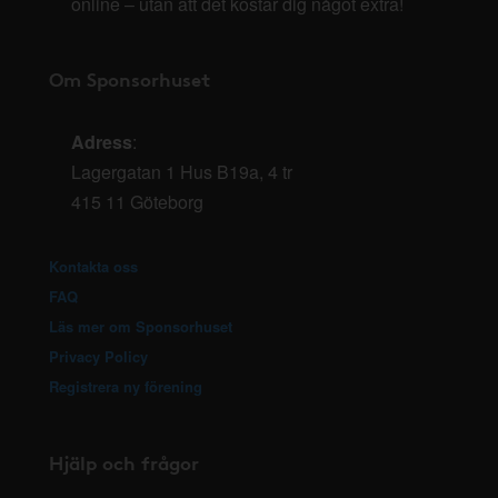
online – utan att det kostar dig något extra!
Om Sponsorhuset
Adress
:
Lagergatan 1 Hus B19a, 4 tr
415 11 Göteborg
Kontakta oss
FAQ
Läs mer om Sponsorhuset
Privacy Policy
Registrera ny förening
Hjälp och frågor