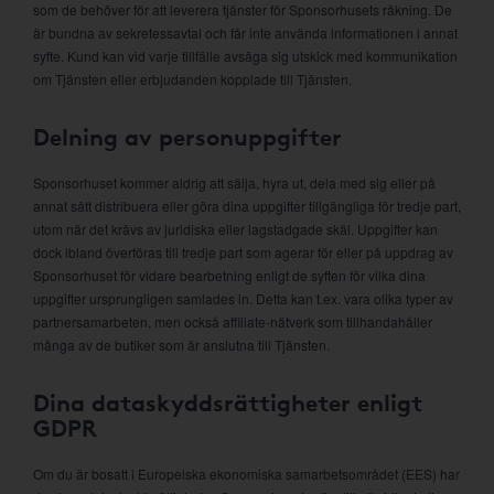
som de behöver för att leverera tjänster för Sponsorhusets räkning. De
är bundna av sekretessavtal och får inte använda informationen i annat
syfte. Kund kan vid varje tillfälle avsäga sig utskick med kommunikation
om Tjänsten eller erbjudanden kopplade till Tjänsten.
Delning av personuppgifter
Sponsorhuset kommer aldrig att sälja, hyra ut, dela med sig eller på
annat sätt distribuera eller göra dina uppgifter tillgängliga för tredje part,
utom när det krävs av juridiska eller lagstadgade skäl. Uppgifter kan
dock ibland överföras till tredje part som agerar för eller på uppdrag av
Sponsorhuset för vidare bearbetning enligt de syften för vilka dina
uppgifter ursprungligen samlades in. Detta kan t.ex. vara olika typer av
partnersamarbeten, men också affiliate-nätverk som tillhandahåller
många av de butiker som är anslutna till Tjänsten.
Dina dataskyddsrättigheter enligt
GDPR
Om du är bosatt i Europeiska ekonomiska samarbetsområdet (EES) har