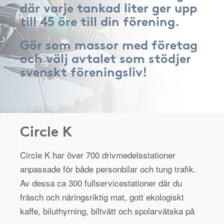
där varje tankad liter ger upp
till 45 öre till din förening.
Gör som massor med företag
och välj avtalet som stödjer
svenskt föreningsliv!
Circle K
Circle K har över 700 drivmedelsstationer
anpassade för både personbilar och tung trafik.
Av dessa ca 300 fullservicestationer där du
fräsch och näringsriktig mat, gott ekologiskt
kaffe, biluthyrning, biltvätt och spolarvätska på