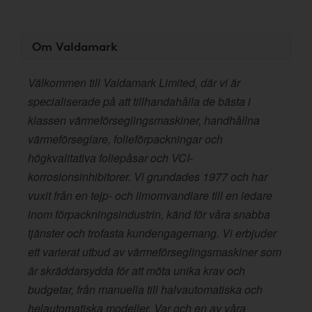
Om Valdamark
Välkommen till Valdamark Limited, där vi är
specialiserade på att tillhandahålla de bästa i
klassen värmeförseglingsmaskiner, handhållna
värmeförseglare, folieförpackningar och
högkvalitativa foliepåsar och VCI-
korrosionsinhibitorer. Vi grundades 1977 och har
vuxit från en tejp- och limomvandlare till en ledare
inom förpackningsindustrin, känd för våra snabba
tjänster och trofasta kundengagemang. Vi erbjuder
ett varierat utbud av värmeförseglingsmaskiner som
är skräddarsydda för att möta unika krav och
budgetar, från manuella till halvautomatiska och
helautomatiska modeller. Var och en av våra