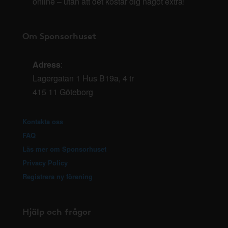
online – utan att det kostar dig något extra!
Om Sponsorhuset
Adress
:
Lagergatan 1 Hus B19a, 4 tr
415 11 Göteborg
Kontakta oss
FAQ
Läs mer om Sponsorhuset
Privacy Policy
Registrera ny förening
Hjälp och frågor