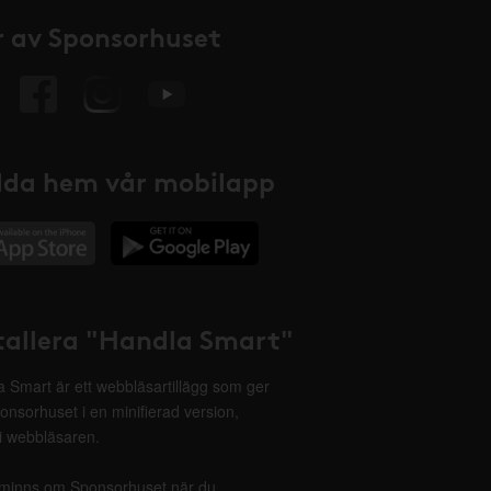
 av Sponsorhuset
da hem vår mobilapp
tallera "Handla Smart"
 Smart är ett webbläsartillägg som ger
onsorhuset i en minifierad version,
 i webbläsaren.
minns om Sponsorhuset när du