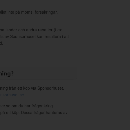
allet inte på moms, försäkringar,
ttkoder och andra rabatter (t ex
s av Sponsorhuset kan resultera i att
d.
ning?
ning från ett köp via Sponsorhuset,
nsorhuset.se
oner.se om du har frågor kring
g på ett köp. Dessa frågor hanteras av