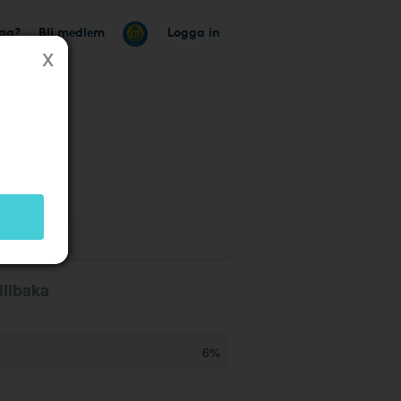
tag?
Bli medlem
Logga in
illbaka
6%