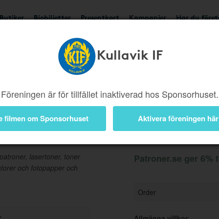
Butiker
Biobiljetter
Presentkort
Kampanjer
Har du före
Kullavik IF
Ger 6%
Besök butik
Föreningen är för tillfället inaktiverad hos Sponsorhuset.
e filmen om Sponsorhuset
Aktivera föreningen här
Information
patroner, lasertoner, toner
Patroner.se ger 6% t
piatorer och fotopapper och
Order
r
Allmänna villkor
: