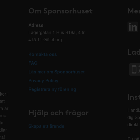
Om Sponsorhuset
Mer
Adress
:
Lagergatan 1 Hus B19a, 4 tr
415 11 Göteborg
Lad
Kontakta oss
FAQ
Läs mer om Sponsorhuset
Privacy Policy
Registrera ny förening
kor i
Ins
att
ta är
Hjälp och frågor
Handla
hop.
dig Sp
ta
direkt
Skapa ett ärende
dlar
ra!
Du på