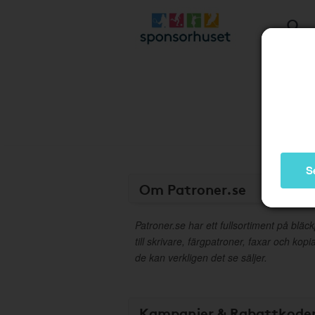
S
Om Patroner.se
Patroner.se har ett fullsortiment på bläck
till skrivare, färgpatroner, faxar och ko
de kan verkligen det se säljer.
Kampanjer & Rabattkode