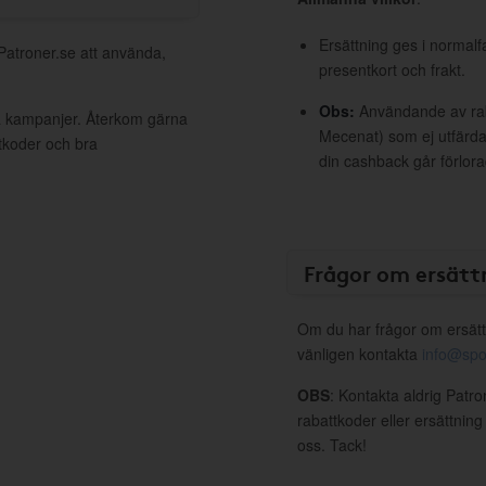
Ersättning ges i normalf
 Patroner.se att använda,
presentkort och frakt.
Obs:
Användande av raba
va kampanjer. Återkom gärna
Mecenat) som ej utfärdat
ttkoder och bra
din cashback går förlora
Frågor om ersätt
Om du har frågor om ersätt
vänligen kontakta
info@spo
OBS
: Kontakta aldrig Patr
rabattkoder eller ersättnin
oss. Tack!