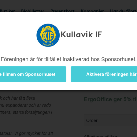
Butiker
Biobiljetter
Presentkort
Kampanjer
Har du före
Kullavik IF
Ger 5%
Besök butik
Föreningen är för tillfället inaktiverad hos Sponsorhuset.
e filmen om Sponsorhuset
Aktivera föreningen här
Information
k och har fått flera
ErgoOffice ger 5% ti
i nu expanderat och är redo
tners, starta försäljningen i
Order
tolar. Vi gör mycket för att
Allmänna villkor
: