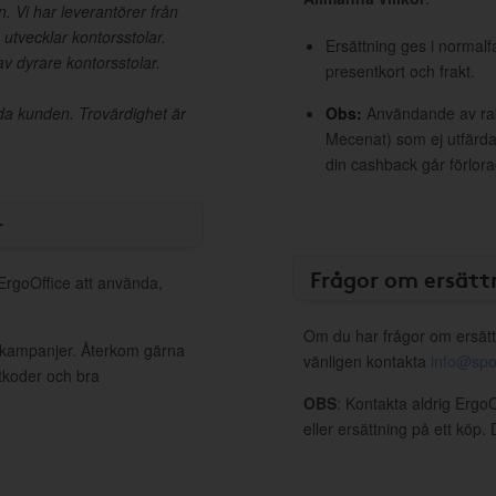
. Vi har leverantörer från
utvecklar kontorsstolar.
Ersättning ges i normalf
av dyrare kontorsstolar.
presentkort och frakt.
uida kunden. Trovärdighet är
Obs:
Användande av raba
Mecenat) som ej utfärdat
din cashback går förlora
r
Frågor om ersätt
 ErgoOffice att använda,
Om du har frågor om ersätt
a kampanjer. Återkom gärna
vänligen kontakta
info@spo
ttkoder och bra
OBS
: Kontakta aldrig Ergo
eller ersättning på ett köp