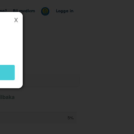
tag?
Bli medlem
Logga in
llbaka
5%