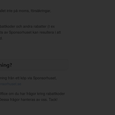
allet inte på moms, försäkringar,
ttkoder och andra rabatter (t ex
s av Sponsorhuset kan resultera i att
d.
ning?
ning från ett köp via Sponsorhuset,
nsorhuset.se
Office om du har frågor kring rabattkoder
. Dessa frågor hanteras av oss. Tack!