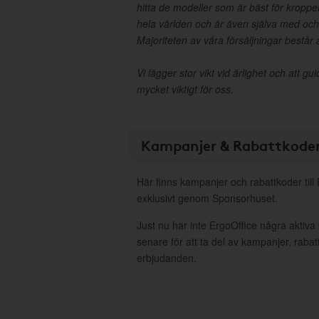
hitta de modeller som är bäst för kroppen
hela världen och är även själva med och 
Majoriteten av våra försäljningar består 
Vi lägger stor vikt vid ärlighet och att g
mycket viktigt för oss.
Kampanjer & Rabattkode
Här finns kampanjer och rabattkoder till
exklusivt genom Sponsorhuset.
Just nu har inte ErgoOffice några aktiv
senare för att ta del av kampanjer, raba
erbjudanden.