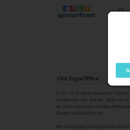
S
Om ErgoOffice
Vi har i 12 år sålt kontorsstolar i Danmar
förfrågningar från Sverige. Därför har v
att, tillsammans med skickliga affiliatepar
Sverige via ErgoOffice.se.
Vårt fokus ligger på ergonomiska kontorss