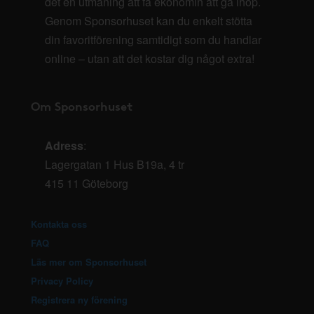
det en utmaning att få ekonomin att gå ihop.
Genom Sponsorhuset kan du enkelt stötta
din favoritförening samtidigt som du handlar
online – utan att det kostar dig något extra!
Om Sponsorhuset
Adress
:
Lagergatan 1 Hus B19a, 4 tr
415 11 Göteborg
Kontakta oss
FAQ
Läs mer om Sponsorhuset
Privacy Policy
Registrera ny förening