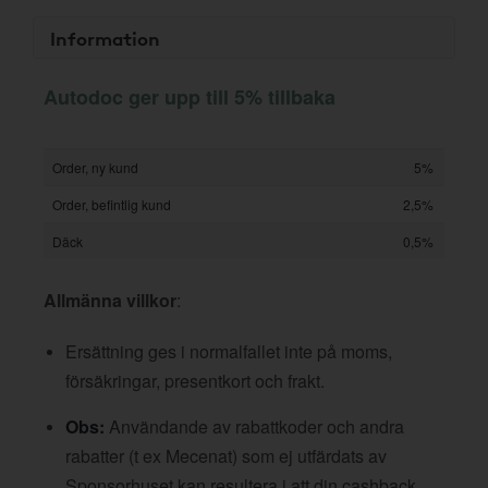
Information
Autodoc ger upp till 5% tillbaka
Order, ny kund
5%
Order, befintlig kund
2,5%
Däck
0,5%
Allmänna villkor
:
Ersättning ges i normalfallet inte på moms,
försäkringar, presentkort och frakt.
Obs:
Användande av rabattkoder och andra
rabatter (t ex Mecenat) som ej utfärdats av
Sponsorhuset kan resultera i att din cashback