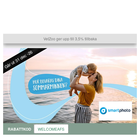
VetZoo ger upp till 3,5% tillbaka
Går ut 31 dec -26
RABATTKOD
WELCOMEAFS