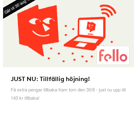
Går ut 30 aug -26
JUST NU: Tillfällig höjning!
Få extra pengar tillbaka fram tom den 30/8 - just nu upp till
143 kr tillbaka!