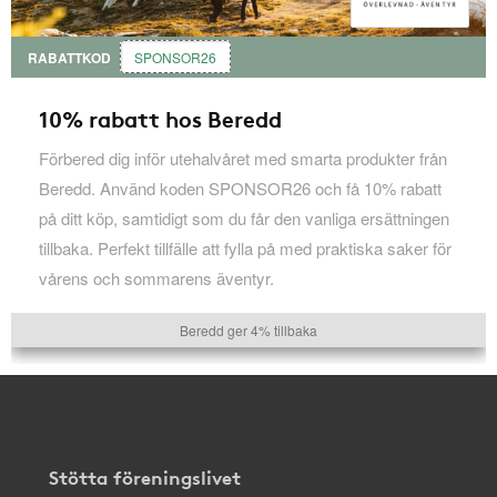
RABATTKOD
SPONSOR26
10% rabatt hos Beredd
Förbered dig inför utehalvåret med smarta produkter från
Beredd. Använd koden SPONSOR26 och få 10% rabatt
på ditt köp, samtidigt som du får den vanliga ersättningen
tillbaka. Perfekt tillfälle att fylla på med praktiska saker för
vårens och sommarens äventyr.
Beredd ger 4% tillbaka
Stötta föreningslivet