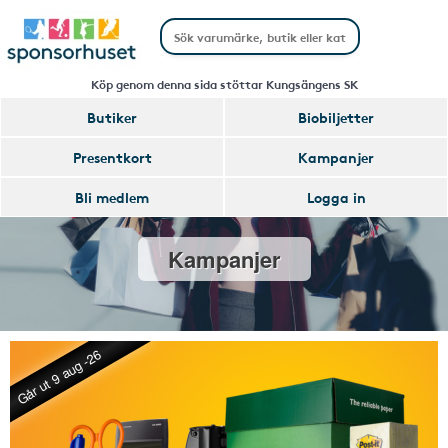
Köp genom denna sida stöttar Kungsängens SK
Butiker
Biobiljetter
Presentkort
Kampanjer
Bli medlem
Logga in
Kampanjer
Går ut 9 aug -26