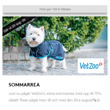
Fello ger 130 kr tillbaka
Går ut 20 aug -26
SOMMARREA
Just nu pågår VetZoo's stora sommarrea med upp till 70%
rabatt! Rean pågår fram till och med den 20:e augusti🦜🌼