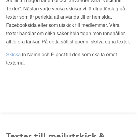
Se till att någon tar emot och använder våra ”Veckans
Texter”. Nästan varje vecka skickar vi färdiga förslag på
texter som är perfekta att använda till er hemsida,
Facebooksida eller som utskick till medlemmar. Våra
texter handlar om olika saker hela tiden men innehåller
alltid era länkar. På detta sätt slipper ni skriva egna texter.
Skicka
in Namn och E-post till den som ska ta emot
texterna.
Texter till mejlutskick &