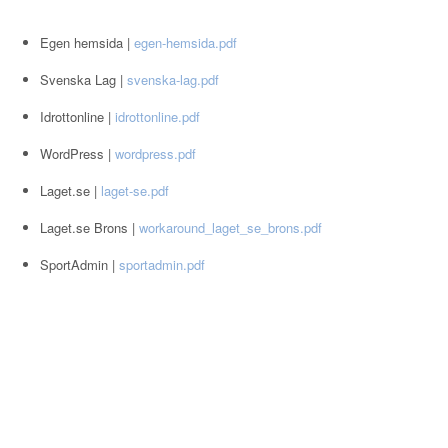
Egen hemsida |
egen-hemsida.pdf
Svenska Lag |
svenska-lag.pdf
Idrottonline |
idrottonline.pdf
WordPress |
wordpress.pdf
Laget.se |
laget-se.pdf
Laget.se Brons |
workaround_laget_se_brons.pdf
SportAdmin |
sportadmin.pdf