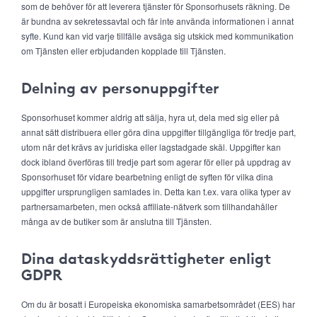
som de behöver för att leverera tjänster för Sponsorhusets räkning. De
är bundna av sekretessavtal och får inte använda informationen i annat
syfte. Kund kan vid varje tillfälle avsäga sig utskick med kommunikation
om Tjänsten eller erbjudanden kopplade till Tjänsten.
Delning av personuppgifter
Sponsorhuset kommer aldrig att sälja, hyra ut, dela med sig eller på
annat sätt distribuera eller göra dina uppgifter tillgängliga för tredje part,
utom när det krävs av juridiska eller lagstadgade skäl. Uppgifter kan
dock ibland överföras till tredje part som agerar för eller på uppdrag av
Sponsorhuset för vidare bearbetning enligt de syften för vilka dina
uppgifter ursprungligen samlades in. Detta kan t.ex. vara olika typer av
partnersamarbeten, men också affiliate-nätverk som tillhandahåller
många av de butiker som är anslutna till Tjänsten.
Dina dataskyddsrättigheter enligt
GDPR
Om du är bosatt i Europeiska ekonomiska samarbetsområdet (EES) har