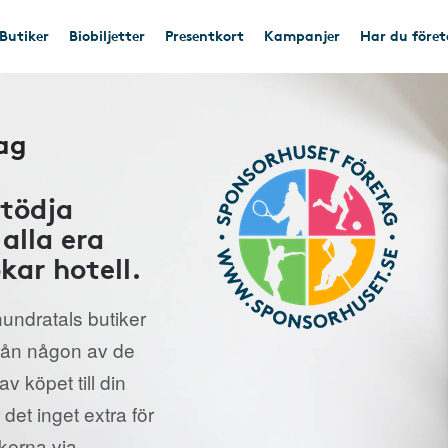
Butiker
Biobiljetter
Presentkort
Kampanjer
Har du före
ag
stödja
alla era
kar hotell.
undratals butiker
från någon av de
v köpet till din
 det inget extra för
ikerna via