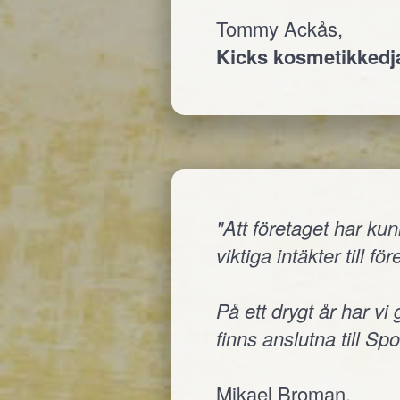
Tommy Ackås,
Kicks kosmetikked
"Att företaget har ku
viktiga intäkter till fö
På ett drygt år har vi
finns anslutna till Sp
Mikael Broman,