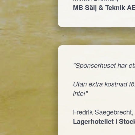
MB Sälj & Teknik A
"Sponsorhuset har ett
Utan extra kostnad för
inte!"
Fredrik Saegebrecht,
Lagerhotellet i Sto