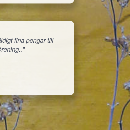
igt fina pengar till
örening.."