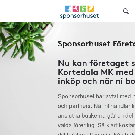
Sponsorhuset Föret
Nu kan företaget 
Kortedala MK med 
inköp och när ni bo
Sponsorhuset har avtal med h
och partners. När ni handlar 
anslutna butikerna går en del a
valda förening. Så klart kostar
ditt företag att handla från but