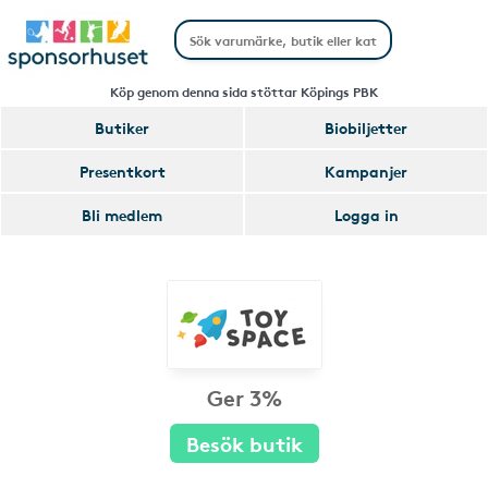
Köp genom denna sida stöttar Köpings PBK
Butiker
Biobiljetter
Presentkort
Kampanjer
Bli medlem
Logga in
Ger 3%
Besök butik