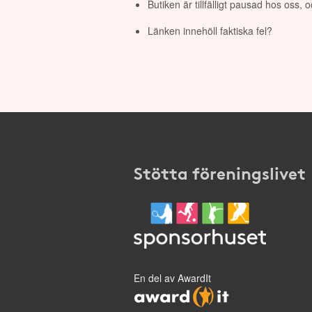
Butiken är tillfälligt pausad hos oss,
Länken innehöll faktiska fel?
Stötta föreningslivet
En del av AwardIt