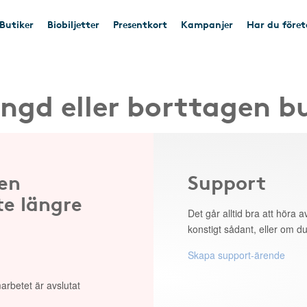
Butiker
Biobiljetter
Presentkort
Kampanjer
Har du före
ngd eller borttagen b
 en
Support
te längre
Det går alltid bra att höra av
konstigt sådant, eller om du
Skapa support-ärende
arbetet är avslutat