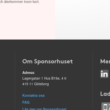
 och återkommer inom kort.
Om Sponsorhuset
Mer
Adress
:
Lagergatan 1 Hus B19a, 4 tr
415 11 Göteborg
Lad
Kontakta oss
FAQ
Läs mer om Sponsorhuset