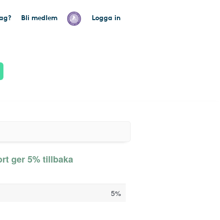
tag?
Bli medlem
Logga in
t ger 5% tillbaka
5%