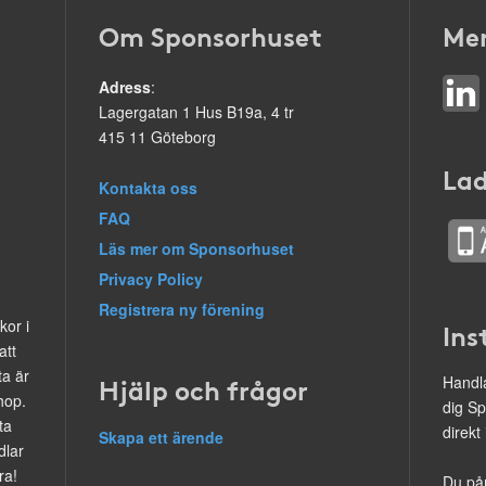
Om Sponsorhuset
Mer
Adress
:
Lagergatan 1 Hus B19a, 4 tr
415 11 Göteborg
Lad
Kontakta oss
FAQ
Läs mer om Sponsorhuset
Privacy Policy
Registrera ny förening
kor i
Ins
att
ta är
Hjälp och frågor
Handla
hop.
dig Sp
ta
direkt
Skapa ett ärende
dlar
ra!
Du på