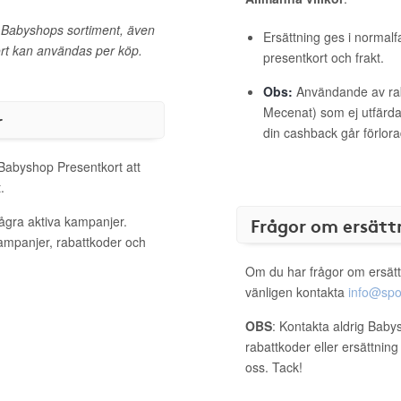
a Babyshops sortiment, även
Ersättning ges i normalf
ort kan användas per köp.
presentkort och frakt.
Obs:
Användande av raba
Mecenat) som ej utfärdat
r
din cashback går förlora
 Babyshop Presentkort att
.
ågra aktiva kampanjer.
Frågor om ersätt
kampanjer, rabattkoder och
Om du har frågor om ersätt
vänligen kontakta
info@spo
OBS
: Kontakta aldrig Baby
rabattkoder eller ersättnin
oss. Tack!