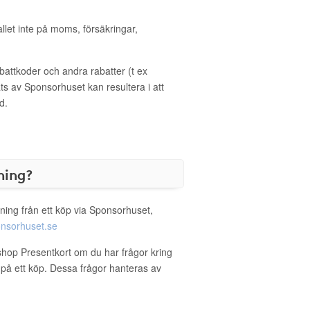
allet inte på moms, försäkringar,
ttkoder och andra rabatter (t ex
s av Sponsorhuset kan resultera i att
d.
ning?
ning från ett köp via Sponsorhuset,
nsorhuset.se
shop Presentkort om du har frågor kring
g på ett köp. Dessa frågor hanteras av