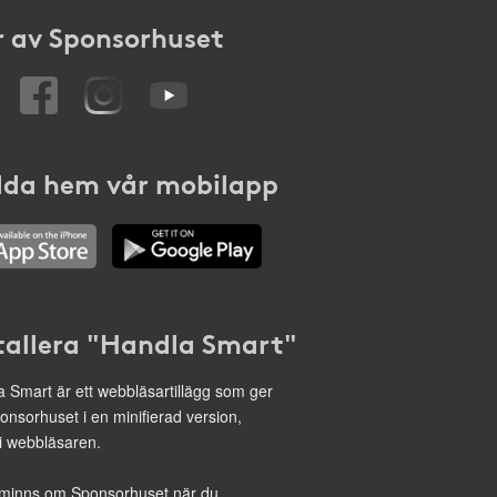
 av Sponsorhuset
da hem vår mobilapp
tallera "Handla Smart"
 Smart är ett webbläsartillägg som ger
onsorhuset i en minifierad version,
 i webbläsaren.
minns om Sponsorhuset när du