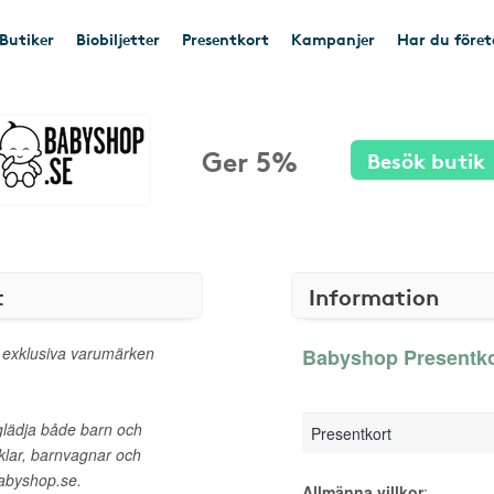
Butiker
Biobiljetter
Presentkort
Kampanjer
Har du före
Ger 5%
Besök butik
t
Information
 exklusiva varumärken
Babyshop Presentkor
glädja både barn och
Presentkort
iklar, barnvagnar och
Babyshop.se.
Allmänna villkor
: