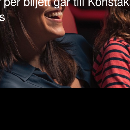
 per biljett går till Konstå
s