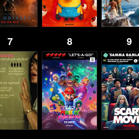
7
8
9