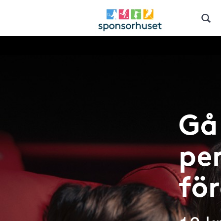
Gå 
pen
fö