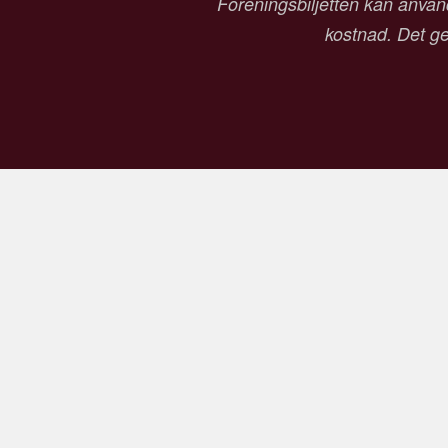
Föreningsbiljetten kan använd
kostnad. Det ger