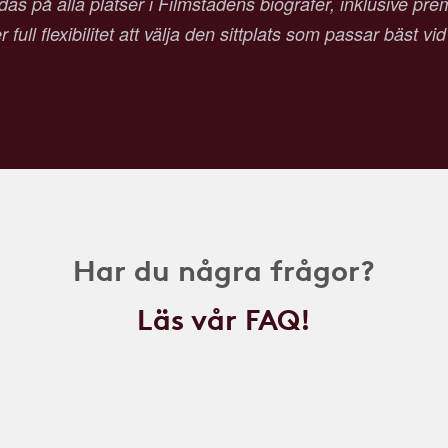
as på alla platser i Filmstadens biografer, inklusive pr
 full flexibilitet att välja den sittplats som passar bäst vi
Har du några frågor?
Läs vår FAQ!