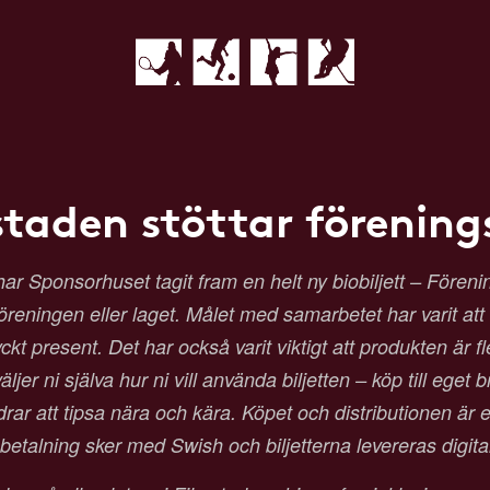
staden stöttar förenings
Sponsorhuset tagit fram en helt ny biobiljett – Förenings
 föreningen eller laget. Målet med samarbetet har varit at
t present. Det har också varit viktigt att produkten är fl
ljer ni själva hur ni vill använda biljetten – köp till eget b
 att tipsa nära och kära. Köpet och distributionen är en
etalning sker med Swish och biljetterna levereras digit