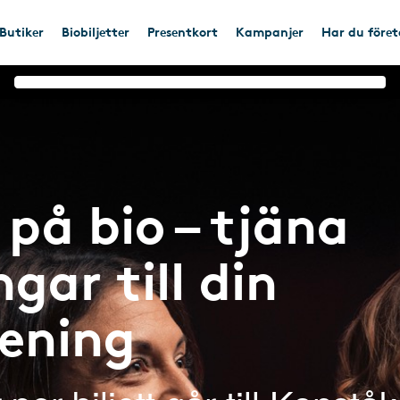
Butiker
Biobiljetter
Presentkort
Kampanjer
Har du före
på bio – tjäna
gar till din
rening