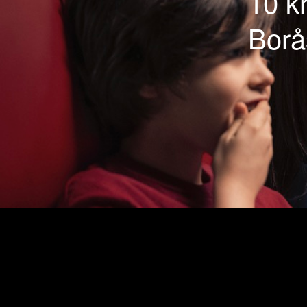
10 kr
Borå