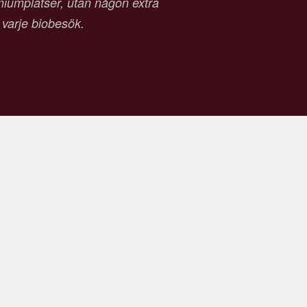
emiumplatser, utan någon extra
d varje biobesök.