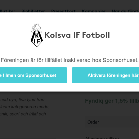
Butiker
Biobiljetter
Presentkort
Kampanjer
Har du före
Kolsva IF Fotboll
Ger 1,5%
Besök buti
Föreningen är för tillfället inaktiverad hos Sponsorhuset.
e filmen om Sponsorhuset
Aktivera föreningen här
Information
ed nya, fina fynd från
Fyndiq ger 1,5% till
 inom kategorierna mode,
ik, sport och fritid och
Order
Allmänna villkor
: