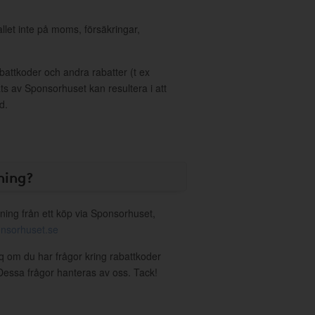
allet inte på moms, försäkringar,
ttkoder och andra rabatter (t ex
s av Sponsorhuset kan resultera i att
d.
ning?
ning från ett köp via Sponsorhuset,
nsorhuset.se
iq om du har frågor kring rabattkoder
. Dessa frågor hanteras av oss. Tack!