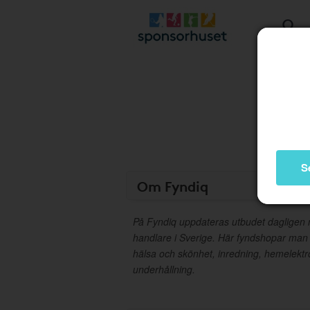
S
Om Fyndiq
På Fyndiq uppdateras utbudet dagligen m
handlare i Sverige. Här fyndshopar man
hälsa och skönhet, inredning, hemelektron
underhållning.