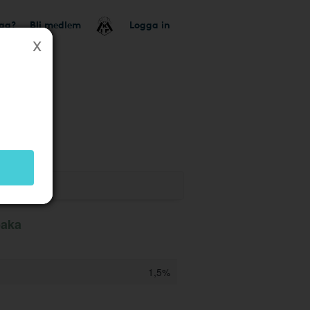
tag?
Bli medlem
Logga in
k
baka
1,5%