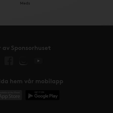
Meds
 av Sponsorhuset
da hem vår mobilapp