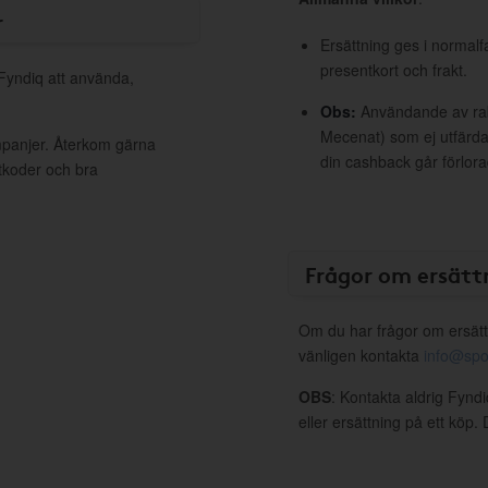
r
Ersättning ges i normalf
presentkort och frakt.
 Fyndiq att använda,
Obs:
Användande av raba
Mecenat) som ej utfärdat
mpanjer. Återkom gärna
din cashback går förlora
ttkoder och bra
Frågor om ersätt
Om du har frågor om ersätt
vänligen kontakta
info@spo
OBS
: Kontakta aldrig Fynd
eller ersättning på ett köp