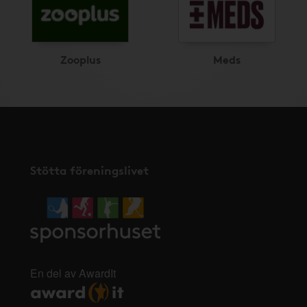
Zooplus
Meds
Stötta föreningslivet
En del av AwardIt