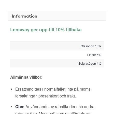
Information
Lensway ger upp till 10% tillbaka
Glasögon 10%
Linser 5%
Solglasögon 4%
Allmänna villkor
:
Ersättning ges i normalfallet inte på moms,
försäkringar, presentkort och frakt.
Obs:
Användande av rabattkoder och andra
rabatter (t ex Mecenat) som ej utfärdats av