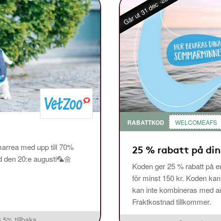
Går ut 31 dec -26
RABATTKOD
WELCOMEAFS
arrea med upp till 70%
25 % rabatt på din
ed den 20:e augusti🦜🌼
Koden ger 25 % rabatt på en
för minst 150 kr. Koden ka
kan inte kombineras med and
Fraktkostnad tillkommer.
3,5% tillbaka