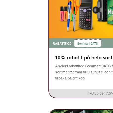
RABATTKOD
Sommar10ATS
10% rabatt på hela sor
Använd rabattkod Sommar10ATS fö
sortimentet fram till 9 augusti, och 
tillbaka på ditt köp.
inkClub ger 7,5%