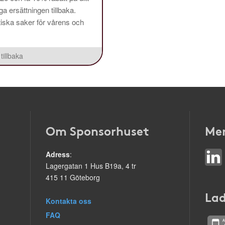
a ersättningen tillbaka.
aktiska saker för vårens och
tillbaka
Om Sponsorhuset
Mer
Adress
:
Lagergatan 1 Hus B19a, 4 tr
415 11 Göteborg
Lad
Kontakta oss
FAQ