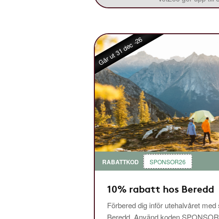
Går ut 31 dec -26
RABATTKOD
SPONSOR26
10% rabatt hos Beredd
Förbered dig inför utehalvåret med
Beredd. Använd koden SPONSOR26 