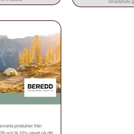
Smartphoto ge
 smarta produkter från
och få 10% rabatt på ditt