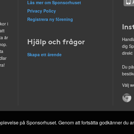
Läs mer om Sponsorhuset
Privacy Policy
Registrera ny förening
kor i
Ins
att
ta är
Hjälp och frågor
Handla
hop.
dig Sp
ta
direkt
Skapa ett ärende
dlar
ra!
Du på
besöke
Välj w
 upplevelse på Sponsorhuset. Genom att fortsätta godkänner du