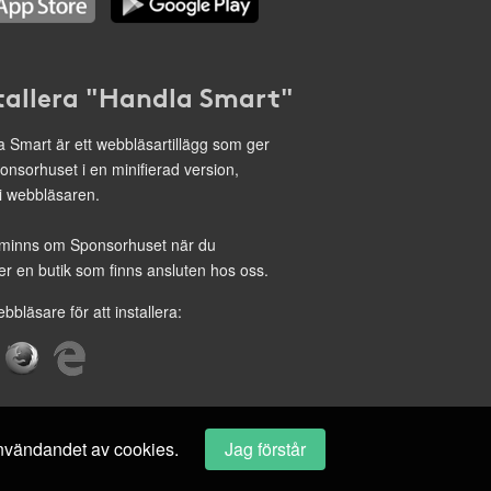
tallera "Handla Smart"
 Smart är ett webbläsartillägg som ger
onsorhuset i en minifierad version,
 i webbläsaren.
minns om Sponsorhuset när du
r en butik som finns ansluten hos oss.
ebbläsare för att installera:
 användandet av cookies.
Jag förstår