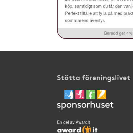
köp, samtidigt som du får den vanlig
Perfekt tillfälle att fylla på med pr
sommarens äventyr.
Beredd ger 4% 
Stötta föreningslivet
En del av AwardIt