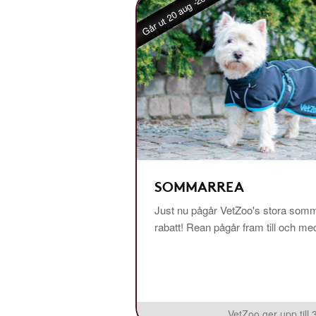
Går ut 20 aug -26
SOMMARREA
Just nu pågår VetZoo's stora somm
rabatt! Rean pågår fram till och m
VetZoo ger upp till 