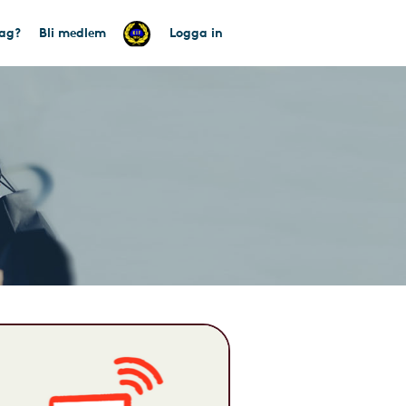
tag?
Bli medlem
Logga in