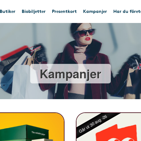
Butiker
Biobiljetter
Presentkort
Kampanjer
Har du före
Kampanjer
Går ut 30 aug -26