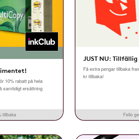
JUST NU: Tillfällig
Få extra pengar tillbaka fra
timentet!
kr tillbaka!
r 10% rabatt på hela
få samtidigt ersättning
 tillbaka
Fello ge