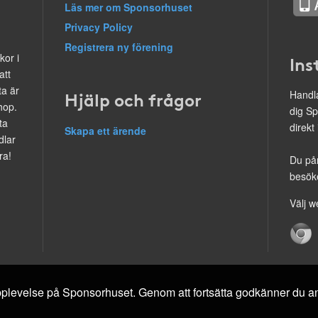
Läs mer om Sponsorhuset
Privacy Policy
Registrera ny förening
kor i
Ins
att
ta är
Hjälp och frågor
Handla
hop.
dig Sp
ta
direkt
Skapa ett ärende
dlar
ra!
Du på
besöke
Välj w
 upplevelse på Sponsorhuset. Genom att fortsätta godkänner du