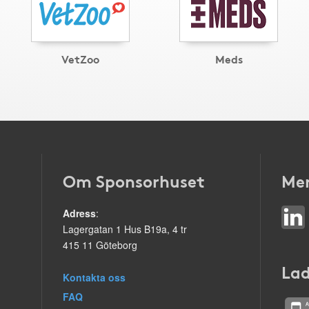
VetZoo
Meds
Om Sponsorhuset
Mer
Adress
:
Lagergatan 1 Hus B19a, 4 tr
415 11 Göteborg
Lad
Kontakta oss
FAQ