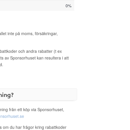
0%
allet inte på moms, försäkringar,
ttkoder och andra rabatter (t ex
s av Sponsorhuset kan resultera i att
d.
ning?
ning från ett köp via Sponsorhuset,
nsorhuset.se
as om du har frågor kring rabattkoder