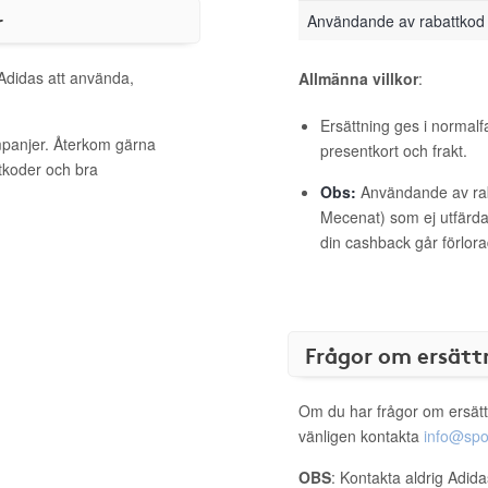
r
Användande av rabattkod
 Adidas att använda,
Allmänna villkor
:
Ersättning ges i normalf
mpanjer. Återkom gärna
presentkort och frakt.
ttkoder och bra
Obs:
Användande av raba
Mecenat) som ej utfärdat
din cashback går förlora
Frågor om ersätt
Om du har frågor om ersätt
vänligen kontakta
info@spo
OBS
: Kontakta aldrig Adid