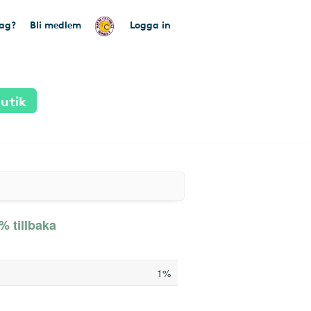
tag?
Bli medlem
Logga in
utik
% tillbaka
1%