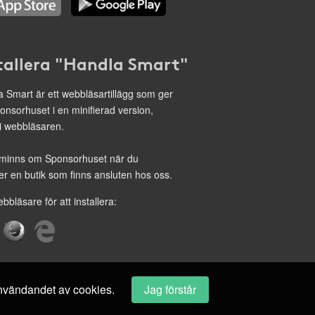
tallera "Handla Smart"
 Smart är ett webbläsartillägg som ger
onsorhuset i en minifierad version,
 i webbläsaren.
minns om Sponsorhuset när du
r en butik som finns ansluten hos oss.
ebbläsare för att installera:
 användandet av cookies.
Jag förstår