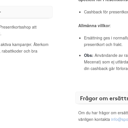
r
Cashback för presentkort 
Allmänna villkor
:
 Presentkortsshop att
.
Ersättning ges i normalf
 aktiva kampanjer. Återkom
presentkort och frakt.
, rabattkoder och bra
Obs:
Användande av raba
Mecenat) som ej utfärdat
din cashback går förlora
Frågor om ersätt
Om du har frågor om ersätt
vänligen kontakta
info@spo