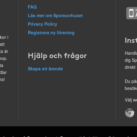
FAQ
Läs mer om Sponsorhuset
Privacy Policy
Registrera ny förening
kor i
Ins
att
ta är
Hjälp och frågor
Handla
hop.
dig Sp
ta
direkt
Skapa ett ärende
dlar
ra!
Du på
besöke
Välj w