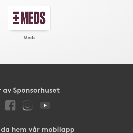
Meds
 av Sponsorhuset
da hem vår mobilapp