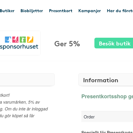
Butiker
Biobiljetter
Presentkort
Kampanjer
Har du före
Ger 5%
Besök butik
Information
tkort!
Presentkortsshop ge
da varumärken, 5% av
ng. Om du inte är inloggad
u gör köpet så får
Order
Speciellt för Presentkort