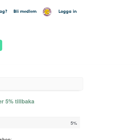
tag?
Bli medlem
Logga in
r 5% tillbaka
5%
sshop
: