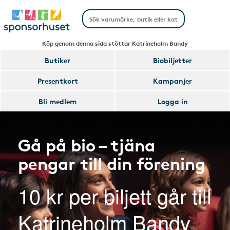
Köp genom denna sida stöttar Katrineholm Bandy
Butiker
Biobiljetter
Presentkort
Kampanjer
Bli medlem
Logga in
Gå på bio – tjäna
pengar till din förening
10 kr per biljett går till
Katrineholm Bandy