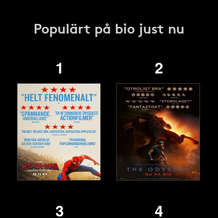
Populärt på bio just nu
1
2
3
4