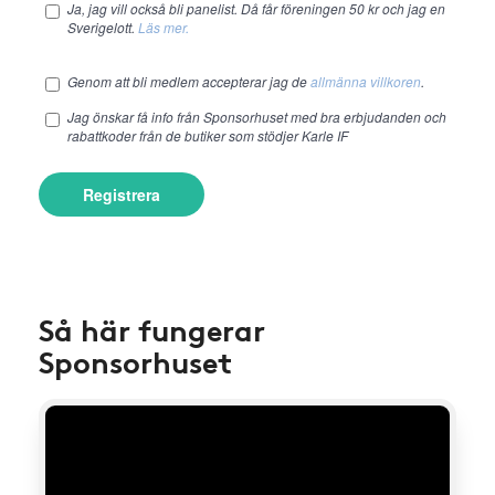
Ja, jag vill också bli panelist. Då får föreningen 50 kr och jag en
Sverigelott.
Läs mer.
Genom att bli medlem accepterar jag de
allmänna villkoren
.
Jag önskar få info från Sponsorhuset med bra erbjudanden och
rabattkoder från de butiker som stödjer Karle IF
Registrera
Så här fungerar
Sponsorhuset