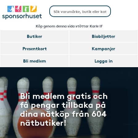
Köp genom denna sida stöttar Karle IF
Butiker
Biobiljetter
Presentkort
Kampanjer
Bli medlem
Logga in
Bli medlem gratis och
få pengar tillbaka på
dina nätköp från 604
nätbutiker!