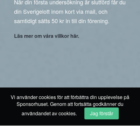
När din första undersökning är slutförd får du
din Sverigelott inom kort via mail, och
samtidigt sätts 50 kr in till din förening.
Läs mer om våra villkor här.
Vi använder cookies för att förbättra din upplevelse på
Sponsorhuset. Genom att fortsätta godkänner du
användandet av cookies.
Jag förstår