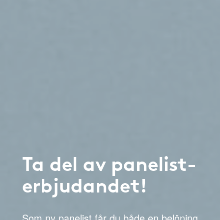
Ta del av panelist-
erbjudandet!
Som ny panelist får du både en belöning