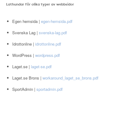
Lathundar för olika typer av webbsidor
Egen hemsida |
egen-hemsida.pdf
Svenska Lag |
svenska-lag.pdf
Idrottonline |
idrottonline.pdf
WordPress |
wordpress.pdf
Laget.se |
laget-se.pdf
Laget.se Brons |
workaround_laget_se_brons.pdf
SportAdmin |
sportadmin.pdf