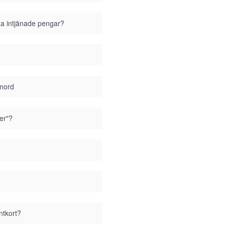
ina intjänade pengar?
enord
er"?
ntkort?