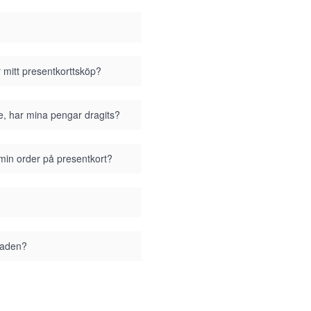
r mitt presentkorttsköp?
se, har mina pengar dragits?
 min order på presentkort?
staden?