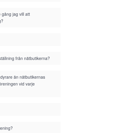
gång jag vill att
g?
tällning från nätbutikerna?
i dyrare än nätbutikernas
föreningen vid varje
rening?