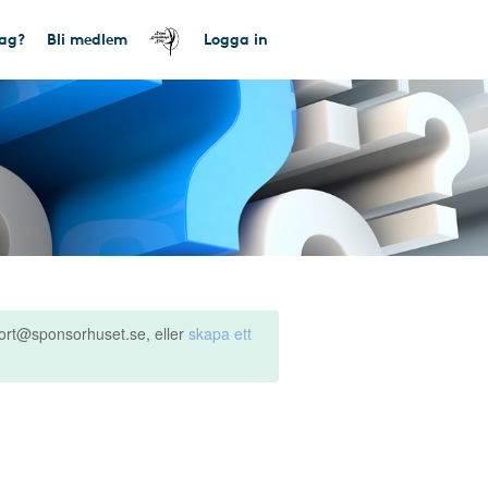
tag?
Bli medlem
Logga in
ort@sponsorhuset.se, eller
skapa ett