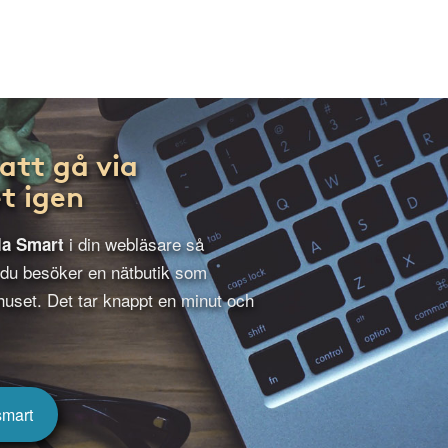
att gå via
t igen
i din webläsare så
la Smart
 du besöker en nätbutik som
uset. Det tar knappt en minut och
smart