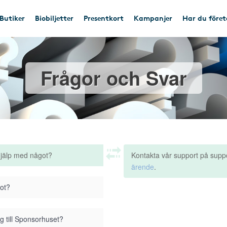
Butiker
Biobiljetter
Presentkort
Kampanjer
Har du före
Frågor och Svar
hjälp med något?
Kontakta vår support på supp
ärende
.
got?
g till Sponsorhuset?