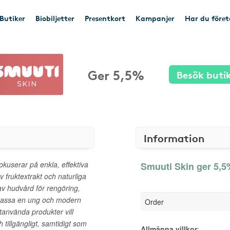
Butiker
Biobiljetter
Presentkort
Kampanjer
Har du före
Ger 5,5%
Besök buti
Information
kuserar på enkla, effektiva
Smuuti Skin ger 5,5%
fruktextrakt och naturliga
av hudvård för rengöring,
tt passa en ung och modern
Order
tanvända produkter vill
 tillgängligt, samtidigt som
Allmänna villkor
: