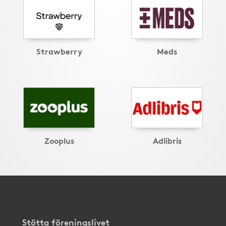
Strawberry
Meds
Zooplus
Adlibris
Stötta föreningslivet