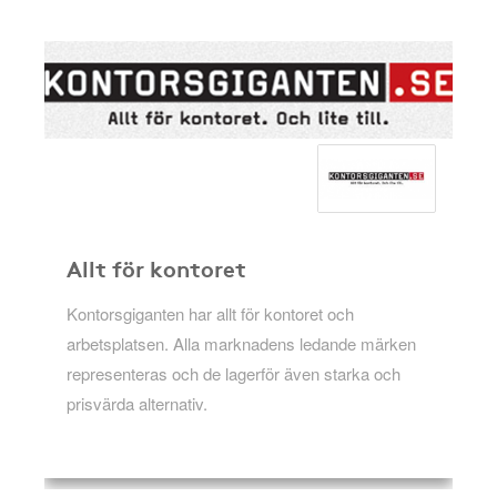
Allt för kontoret
Kontorsgiganten har allt för kontoret och
arbetsplatsen. Alla marknadens ledande märken
representeras och de lagerför även starka och
prisvärda alternativ.