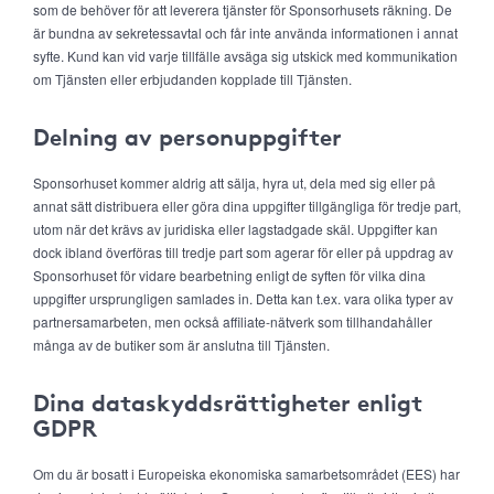
som de behöver för att leverera tjänster för Sponsorhusets räkning. De
är bundna av sekretessavtal och får inte använda informationen i annat
syfte. Kund kan vid varje tillfälle avsäga sig utskick med kommunikation
om Tjänsten eller erbjudanden kopplade till Tjänsten.
Delning av personuppgifter
Sponsorhuset kommer aldrig att sälja, hyra ut, dela med sig eller på
annat sätt distribuera eller göra dina uppgifter tillgängliga för tredje part,
utom när det krävs av juridiska eller lagstadgade skäl. Uppgifter kan
dock ibland överföras till tredje part som agerar för eller på uppdrag av
Sponsorhuset för vidare bearbetning enligt de syften för vilka dina
uppgifter ursprungligen samlades in. Detta kan t.ex. vara olika typer av
partnersamarbeten, men också affiliate-nätverk som tillhandahåller
många av de butiker som är anslutna till Tjänsten.
Dina dataskyddsrättigheter enligt
GDPR
Om du är bosatt i Europeiska ekonomiska samarbetsområdet (EES) har