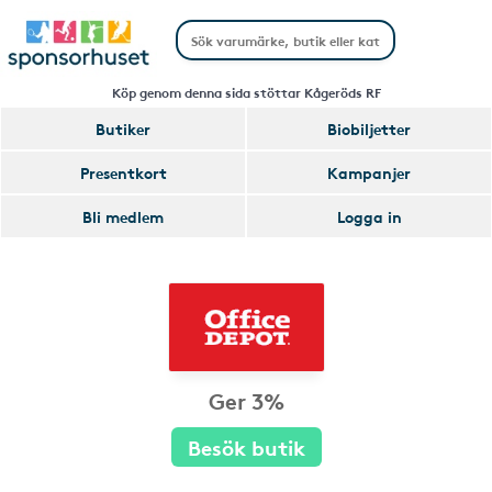
Köp genom denna sida stöttar Kågeröds RF
Butiker
Biobiljetter
Presentkort
Kampanjer
Bli medlem
Logga in
Ger 3%
Besök butik