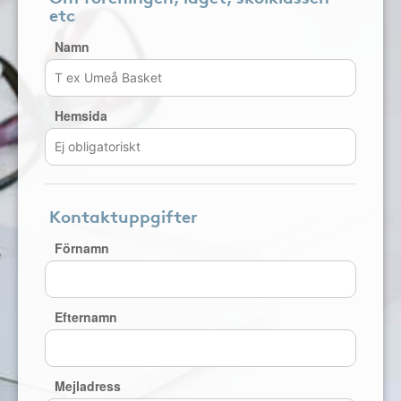
etc
Namn
Hemsida
Kontaktuppgifter
Förnamn
Efternamn
Mejladress