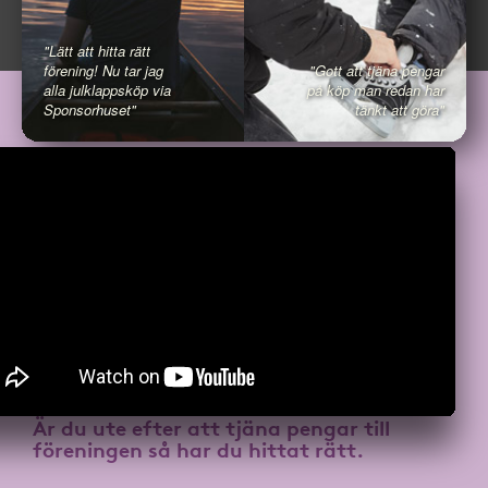
"Lätt att hitta rätt
förening! Nu tar jag
"Gott att tjäna pengar
alla julklappsköp via
på köp man redan har
Sponsorhuset"
tänkt att göra"
Är du ute efter att
tjäna pengar till
föreningen
så har du hittat rätt.