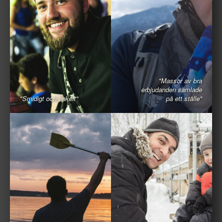
"Massor av bra
erbjudanden samlade
"Smidigt och enkelt"
på ett ställe"