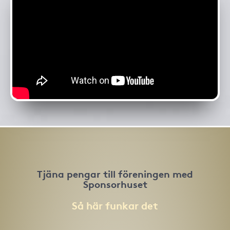
Tjäna pengar till föreningen med
Sponsorhuset
Så här funkar det