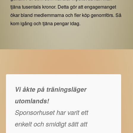
tjäna tusentals kronor. Detta gör att engagemanget
ökar bland medlemmarna och fler köp genomförs. Så
kom igång och tjäna pengar idag.
Vi åkte på träningsläger
utomlands!
Sponsorhuset har varit ett
enkelt och smidigt sätt att