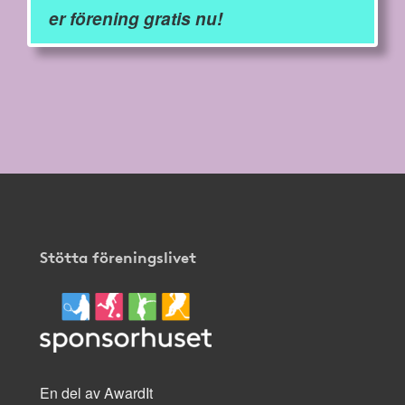
er förening gratis nu!
Stötta föreningslivet
En del av AwardIt