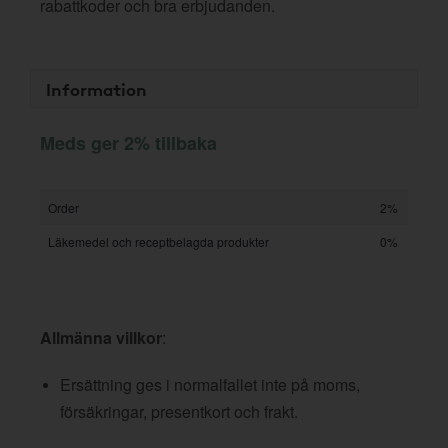
rabattkoder och bra erbjudanden.
Information
Meds ger 2% tillbaka
Order
2%
Läkemedel och receptbelagda produkter
0%
Allmänna villkor
:
Ersättning ges i normalfallet inte på moms,
försäkringar, presentkort och frakt.