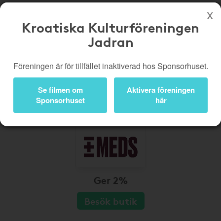
Kroatiska Kulturföreningen
Jadran
Köp genom denna sida stöttar Kroatiska Kulturföreningen Jadran
Butiker
Biobiljetter
Föreningen är för tillfället inaktiverad hos Sponsorhuset.
Presentkort
Kampanjer
Se filmen om
Aktivera föreningen
Bli medlem
Logga in
Sponsorhuset
här
Ger 2%
Besök butik