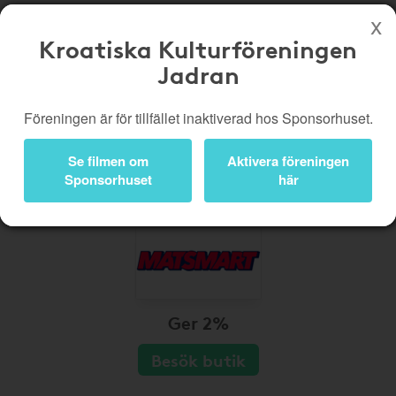
Kroatiska Kulturföreningen
Jadran
Köp genom denna sida stöttar Kroatiska Kulturföreningen Jadran
Butiker
Biobiljetter
Föreningen är för tillfället inaktiverad hos Sponsorhuset.
Presentkort
Kampanjer
Se filmen om
Aktivera föreningen
Bli medlem
Logga in
Sponsorhuset
här
Ger 2%
Besök butik