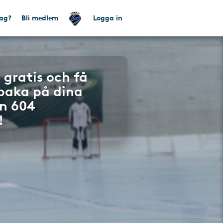
tag?
Bli medlem
Logga in
 gratis och få
lbaka på dina
n 604
!