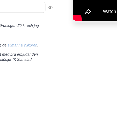
r föreningen 50 kr och jag
ag de
allmänna villkoren
.
et med bra erbjudanden
stödjer IK Stanstad