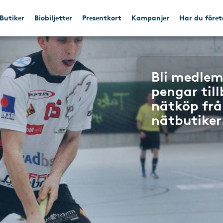
Butiker
Biobiljetter
Presentkort
Kampanjer
Har du före
Bli medlem
pengar til
nätköp frå
nätbutiker