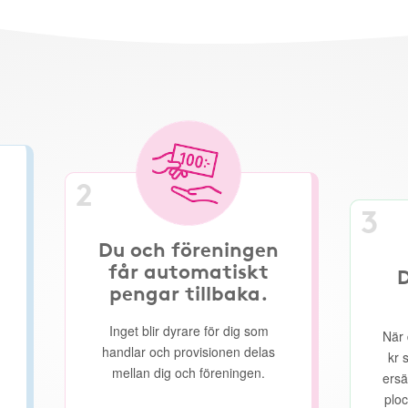
2
3
Du och föreningen
får automatiskt
D
pengar tillbaka.
Inget blir dyrare för dig som
När 
handlar och provisionen delas
kr 
mellan dig och föreningen.
ersä
ploc