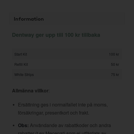
Information
Dentway ger upp till 100 kr tillbaka
Start Kit
100 kr
Refill Kit
50 kr
White Strips
75 kr
Allmänna villkor
:
Ersättning ges i normalfallet inte på moms,
försäkringar, presentkort och frakt.
Obs:
Användande av rabattkoder och andra
rabatter (t ex Mecenat) som ej utfärdats av