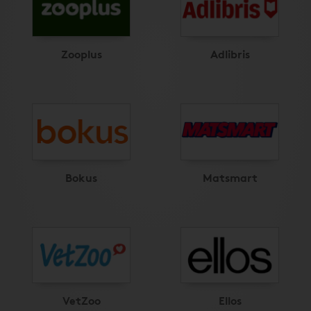
Zooplus
Adlibris
Bokus
Matsmart
VetZoo
Ellos