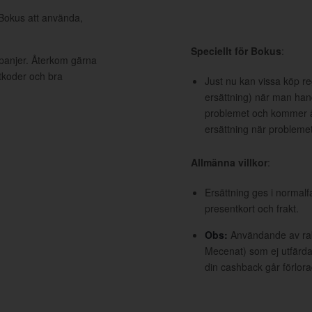
 Bokus att använda,
Speciellt för Bokus
:
mpanjer. Återkom gärna
ttkoder och bra
Just nu kan vissa köp re
ersättning) när man han
problemet och kommer åt
ersättning när problemet 
Allmänna villkor
:
Ersättning ges i normalf
presentkort och frakt.
Obs:
Användande av raba
Mecenat) som ej utfärdat
din cashback går förlora