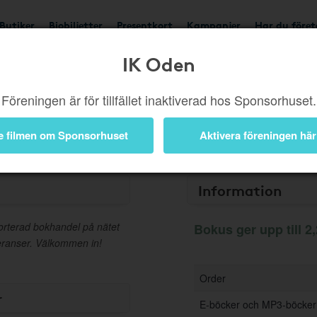
Butiker
Biobiljetter
Presentkort
Kampanjer
Har du före
IK Oden
Ger upp till 2,25%
Föreningen är för tillfället inaktiverad hos Sponsorhuset.
Besök
e filmen om Sponsorhuset
Aktivera föreningen här
Information
sorterad bokhandel på nätet
Bokus ger upp till 2
veranser. Välkommen in!
Order
r
E-böcker och MP3-böcker