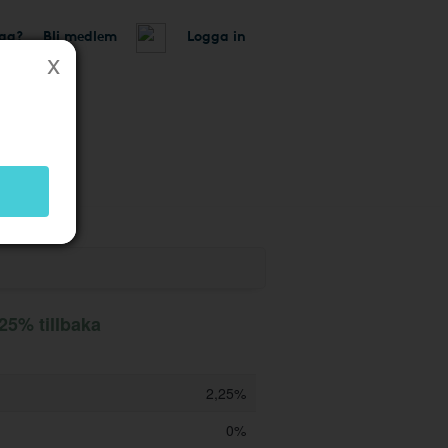
tag?
Bli medlem
Logga in
 butik
,25% tillbaka
2,25%
0%