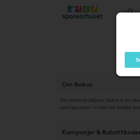
S
Om Bokus
Köp böckerna billigare! Bokus är en väl
med låga priser, fri frakt och snabba le
Kampanjer & Rabattkode