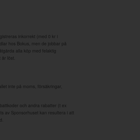
gistreras inkorrekt (med 0 kr i
dlar hos Bokus, men de jobbar på
gärda alla köp med felaktig
är löst.
allet inte på moms, försäkringar,
ttkoder och andra rabatter (t ex
s av Sponsorhuset kan resultera i att
d.