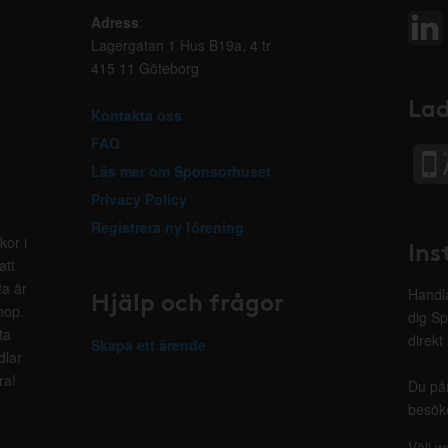
Adress
:
Lagergatan 1 Hus B19a, 4 tr
415 11 Göteborg
Lad
Kontakta oss
FAQ
Läs mer om Sponsorhuset
Privacy Policy
Registrera ny förening
kor i
Ins
att
ta är
Hjälp och frågor
Handla
hop.
dig Sp
ta
direkt
Skapa ett ärende
dlar
ra!
Du på
besöke
Välj w