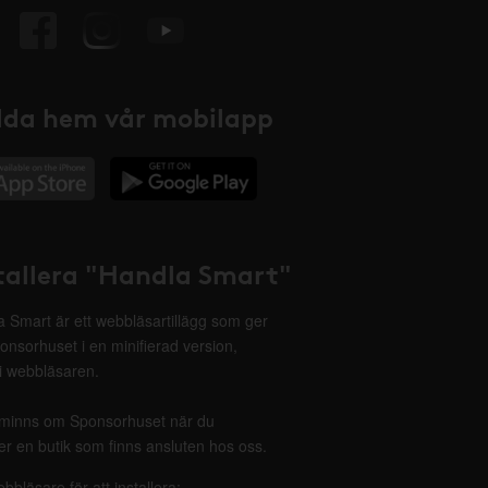
da hem vår mobilapp
tallera "Handla Smart"
 Smart är ett webbläsartillägg som ger
onsorhuset i en minifierad version,
 i webbläsaren.
minns om Sponsorhuset när du
r en butik som finns ansluten hos oss.
ebbläsare för att installera: