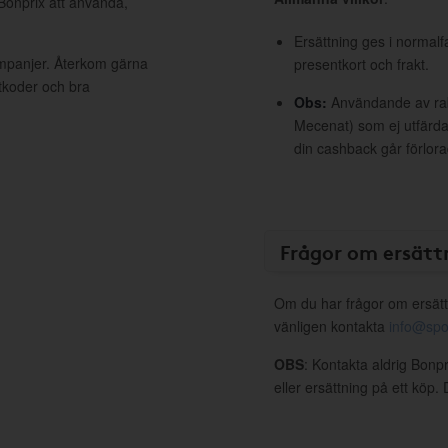
 Bonprix att använda,
Ersättning ges i normalf
ampanjer. Återkom gärna
presentkort och frakt.
ttkoder och bra
Obs:
Användande av raba
Mecenat) som ej utfärdat
din cashback går förlora
Frågor om ersätt
Om du har frågor om ersätt
vänligen kontakta
info@spo
OBS
: Kontakta aldrig Bonp
eller ersättning på ett köp