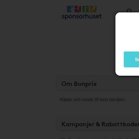
S
Om Bonprix
Kläder och mode till hela familjen.
Kampanjer & Rabattkode