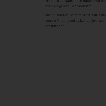
Här finns kampanjer och rabattkoder till
exklusivt genom Sponsorhuset.
Just nu har inte Bonprix några aktiva k
senare för att ta del av kampanjer, raba
erbjudanden.