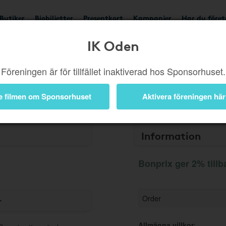
Butiker
Biobiljetter
Presentkort
Kampanjer
Har du före
IK Oden
Ger 2%
Föreningen är för tillfället inaktiverad hos Sponsorhuset.
Besök butik
e filmen om Sponsorhuset
Aktivera föreningen här
Information
Bonprix ger 2% tillb
Order
r
Allmänna villkor
: