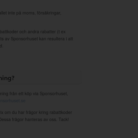
allet inte på moms, försäkringar,
ttkoder och andra rabatter (t ex
s av Sponsorhuset kan resultera i att
d.
ning?
ning från ett köp via Sponsorhuset,
nsorhuset.se
rix om du har frågor kring rabattkoder
. Dessa frågor hanteras av oss. Tack!