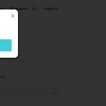
tag?
Bli medlem
Logga in
aka
2%