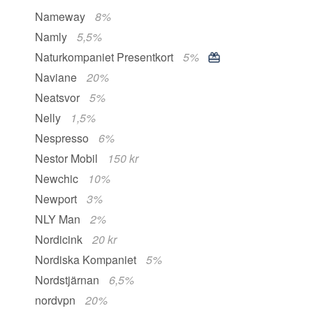
Nameway
8%
Namly
5,5%
Naturkompaniet Presentkort
5%
Naviane
20%
Neatsvor
5%
Nelly
1,5%
Nespresso
6%
Nestor Mobil
150 kr
Newchic
10%
Newport
3%
NLY Man
2%
Nordicink
20 kr
Nordiska Kompaniet
5%
Nordstjärnan
6,5%
nordvpn
20%