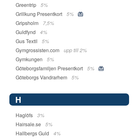
Greentrip
5%
Grillkung Presentkort
5%
Gripsholm
7,5%
Guldfynd
4%
Gus Textil
5%
Gymgrossisten.com
upp till 2%
Gymkungen
5%
Göteborgsfamiljen Presentkort
5%
Göteborgs Vandrarhem
5%
H
Haglöfs
3%
Hairsale.se
5%
Hallbergs Guld
4%