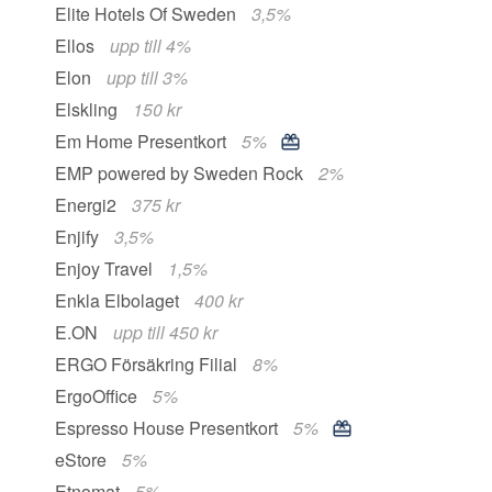
Elite Hotels Of Sweden
3,5%
Ellos
upp till 4%
Elon
upp till 3%
Elskling
150 kr
Em Home Presentkort
5%
EMP powered by Sweden Rock
2%
Energi2
375 kr
Enjify
3,5%
Enjoy Travel
1,5%
Enkla Elbolaget
400 kr
E.ON
upp till 450 kr
ERGO Försäkring Filial
8%
ErgoOffice
5%
Espresso House Presentkort
5%
eStore
5%
Etnomat
5%