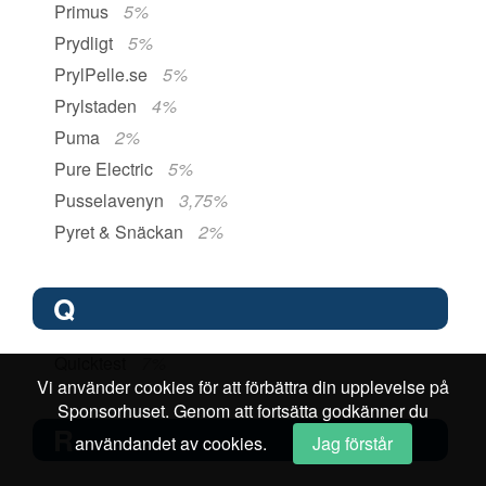
Primus
5%
Prydligt
5%
PrylPelle.se
5%
Prylstaden
4%
Puma
2%
Pure Electric
5%
Pusselavenyn
3,75%
Pyret & Snäckan
2%
Q
Quicktest
7%
Vi använder cookies för att förbättra din upplevelse på
Sponsorhuset. Genom att fortsätta godkänner du
R
användandet av cookies.
Jag förstår