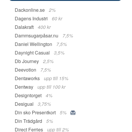
Dackonline.se
2%
Dagens Industri
60 kr
Dalakraft
400 kr
Dammsugarpåsar.nu
7,5%
Daniel Wellington
7,5%
Daynight Casual
3,5%
Db Journey
2,5%
Deevotion
7,5%
Dentaworks
upp till 15%
Dentway
upp till 100 kr
Designtorget
4%
Desigual
3,75%
Din sko Presentkort
5%
Din Trädgård
5%
Direct Ferries
upp till 2%