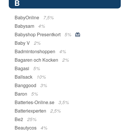
B
BabyOnline
7,5%
Babysam
4%
Babyshop Presentkort
5%
Baby V
2%
Badmintonshoppen
4%
Bagaren och Kocken
2%
Bagasi
5%
Ballsack
10%
Banggood
3%
Baron
5%
Batteries-Online.se
3,5%
Batteriexperten
2,5%
Be2
25%
Beautycos
4%