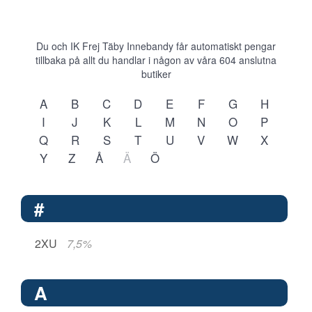
Du och IK Frej Täby Innebandy får automatiskt pengar
tillbaka på allt du handlar i någon av våra
604
anslutna
butiker
A
B
C
D
E
F
G
H
I
J
K
L
M
N
O
P
Q
R
S
T
U
V
W
X
Y
Z
Å
Ä
Ö
#
2XU
7,5%
A