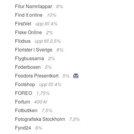
Filur Namnlappar
6%
Find it online
10%
FirstVet
upp till 4%
Fiske Online
2%
Flixbus
upp till 2,5%
Florister i Sverige
6%
Flygbussarna
2%
Foderboxen
5%
Foodora Presentkort
5%
Footshop
upp till 4%
FOREO
1,75%
Fortum
400 kr
Fotbutiken
7,5%
Fotografiska Stockholm
7,5%
Fynd24
6%