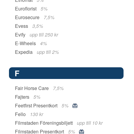
Euroflorist
5%
Eurosecure
7,5%
Evess
3,5%
Evify
upp till 250 kr
E-Wheels
4%
Expedia
upp till 2%
F
Fair Horse Care
7,5%
Fajters
5%
Feetfirst Presentkort
5%
Fello
130 kr
Filmstaden Föreningsbiljett
upp till 10 kr
Filmstaden Presentkort
5%