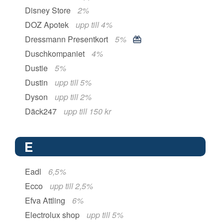
Disney Store
2%
DOZ Apotek
upp till 4%
Dressmann Presentkort
5%
Duschkompaniet
4%
Dustie
5%
Dustin
upp till 5%
Dyson
upp till 2%
Däck247
upp till 150 kr
E
Eadl
6,5%
Ecco
upp till 2,5%
Efva Attling
6%
Electrolux shop
upp till 5%