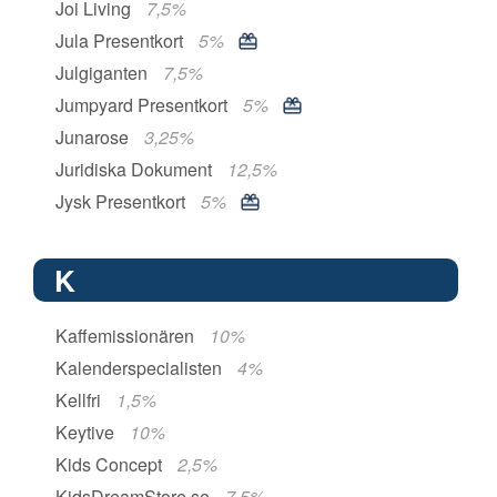
Joi Living
7,5%
Jula Presentkort
5%
Julgiganten
7,5%
Jumpyard Presentkort
5%
Junarose
3,25%
Juridiska Dokument
12,5%
Jysk Presentkort
5%
K
Kaffemissionären
10%
Kalenderspecialisten
4%
Kellfri
1,5%
Keytive
10%
Kids Concept
2,5%
KidsDreamStore.se
7,5%