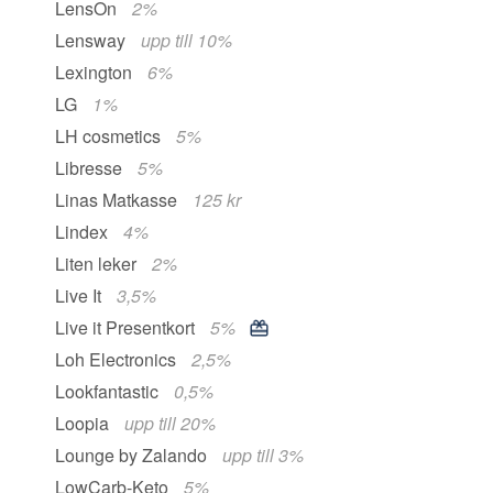
LensOn
2%
Lensway
upp till 10%
Lexington
6%
LG
1%
LH cosmetics
5%
Libresse
5%
Linas Matkasse
125 kr
Lindex
4%
Liten leker
2%
Live It
3,5%
Live it Presentkort
5%
Loh Electronics
2,5%
Lookfantastic
0,5%
Loopia
upp till 20%
Lounge by Zalando
upp till 3%
LowCarb-Keto
5%