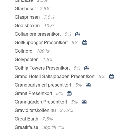
Glashuset
2,5%
Glasprinsen
7,5%
Godisboxen
10 kr
Golfamore presentkort
5%
Golfkuponger Presentkort
5%
Golfnord
100 kr
Golvpoolen
1,5%
Gothia Towers Presentkort
5%
Grand Hotell Saltsjöbaden Presentkort
5%
Grandparfymeri presentkort
5%
Granit Presentkort
5%
Granngården Presentkort
5%
Graviditetskollen.nu
3,75%
Great Earth
7,5%
Greatlife.se
upp till 4%