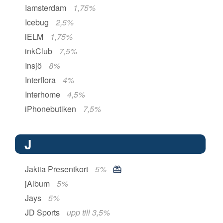
Iamsterdam
1,75%
Icebug
2,5%
iELM
1,75%
inkClub
7,5%
Insjö
8%
Interflora
4%
Interhome
4,5%
iPhonebutiken
7,5%
J
Jaktia Presentkort
5%
jAlbum
5%
Jays
5%
JD Sports
upp till 3,5%