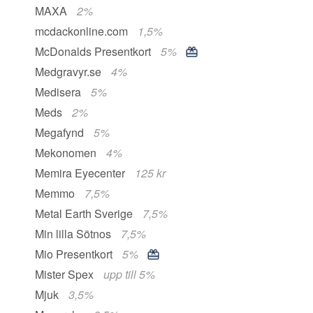
MAXA
2%
mcdackonline.com
1,5%
McDonalds Presentkort
5%
Medgravyr.se
4%
Medisera
5%
Meds
2%
Megafynd
5%
Mekonomen
4%
Memira Eyecenter
125 kr
Memmo
7,5%
Metal Earth Sverige
7,5%
Min lilla Sötnos
7,5%
Mio Presentkort
5%
Mister Spex
upp till 5%
Mjuk
3,5%