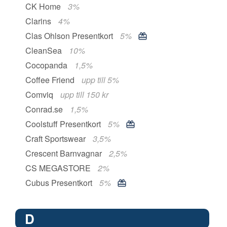
CK Home
3%
Clarins
4%
Clas Ohlson Presentkort
5%
CleanSea
10%
Cocopanda
1,5%
Coffee Friend
upp till 5%
Comviq
upp till 150 kr
Conrad.se
1,5%
Coolstuff Presentkort
5%
Craft Sportswear
3,5%
Crescent Barnvagnar
2,5%
CS MEGASTORE
2%
Cubus Presentkort
5%
D