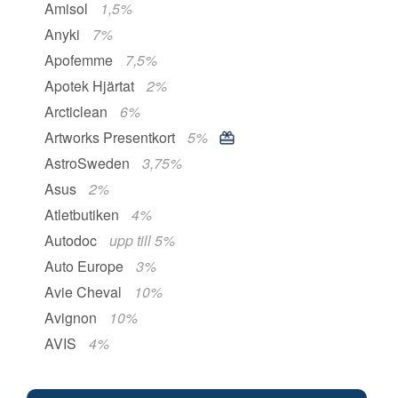
Amisol
1,5%
Anyki
7%
Apofemme
7,5%
Apotek Hjärtat
2%
Arcticlean
6%
Artworks Presentkort
5%
AstroSweden
3,75%
Asus
2%
Atletbutiken
4%
Autodoc
upp till 5%
Auto Europe
3%
Avie Cheval
10%
Avignon
10%
AVIS
4%