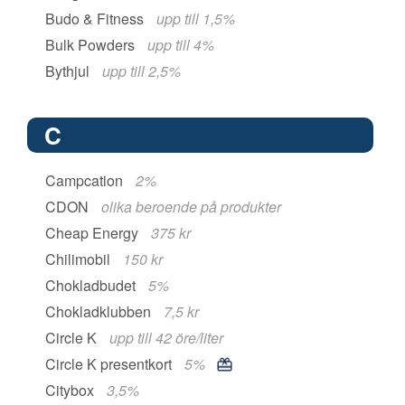
Budo & Fitness
upp till 1,5%
Bulk Powders
upp till 4%
Bythjul
upp till 2,5%
C
Campcation
2%
CDON
olika beroende på produkter
Cheap Energy
375 kr
Chilimobil
150 kr
Chokladbudet
5%
Chokladklubben
7,5 kr
Circle K
upp till 42 öre/liter
Circle K presentkort
5%
Citybox
3,5%