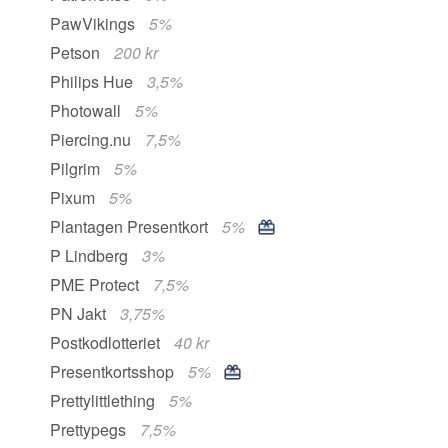
PawVikings
5%
Petson
200 kr
Philips Hue
3,5%
Photowall
5%
Piercing.nu
7,5%
Pilgrim
5%
Pixum
5%
Plantagen Presentkort
5%
P Lindberg
3%
PME Protect
7,5%
PN Jakt
3,75%
Postkodlotteriet
40 kr
Presentkortsshop
5%
Prettylittlething
5%
Prettypegs
7,5%