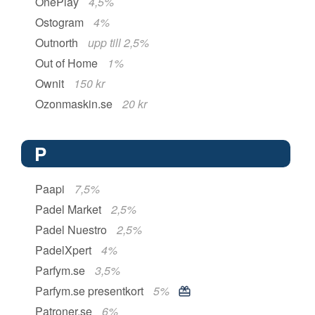
OnePlay
4,5%
Ostogram
4%
Outnorth
upp till 2,5%
Out of Home
1%
Ownit
150 kr
Ozonmaskin.se
20 kr
P
Paapi
7,5%
Padel Market
2,5%
Padel Nuestro
2,5%
PadelXpert
4%
Parfym.se
3,5%
Parfym.se presentkort
5%
Patroner.se
6%