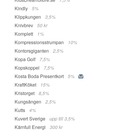
Kindly
5%
Klippkungen
3,5%
Knivbrev
50 kr
Komplett
1%
Kompressionsstrumpan
10%
Kontorsgiganten
2,5%
Kopa Golf
7,5%
Kopskoppel
7,5%
Kosta Boda Presentkort
5%
KraftKöket
15%
Kristorget
8,5%
Kungsängen
2,5%
Kutts
4%
Kuvert Sverige
upp till 3,5%
Kärnfull Energi
300 kr