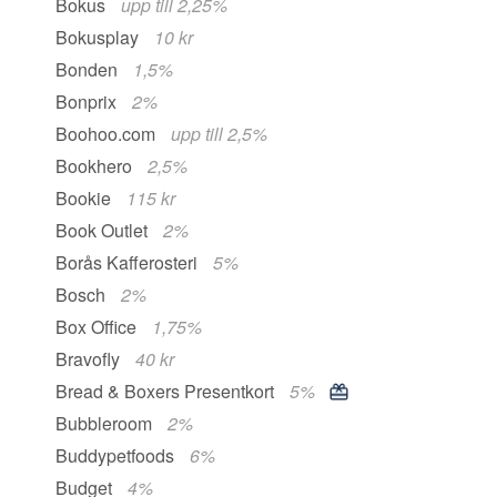
Bokus
upp till 2,25%
Bokusplay
10 kr
Bonden
1,5%
Bonprix
2%
Boohoo.com
upp till 2,5%
Bookhero
2,5%
Bookie
115 kr
Book Outlet
2%
Borås Kafferosteri
5%
Bosch
2%
Box Office
1,75%
Bravofly
40 kr
Bread & Boxers Presentkort
5%
Bubbleroom
2%
Buddypetfoods
6%
Budget
4%