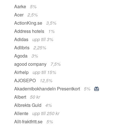
Aarke
5%
Acer
2,5%
ActionKing.se
3,5%
Address hotels
1%
Adidas
upp till 3%
Adlibris
2,25%
Agoda
3%
agood company
7,5%
Airhelp
upp till 15%
AJOSEPO
12,5%
Akademibokhandeln Presentkort
5%
Albert
50 kr
Albrekts Guld
4%
Allente
upp till 250 kr
Allt-fraktfritt.se
5%