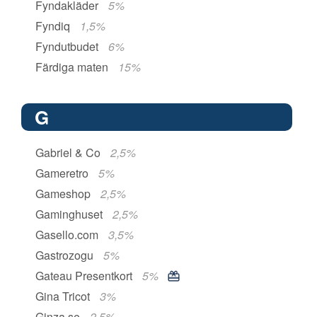
Fyndakläder
5%
Fyndiq
1,5%
Fyndutbudet
6%
Färdiga maten
15%
G
Gabriel & Co
2,5%
Gameretro
5%
Gameshop
2,5%
Gaminghuset
2,5%
Gasello.com
3,5%
Gastrozogu
5%
Gateau Presentkort
5%
Gina Tricot
3%
Ginza.se
2,5%