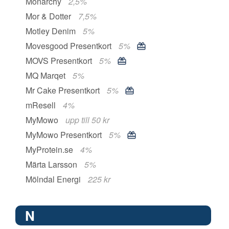
Monarchy
2,5%
Mor & Dotter
7,5%
Motley Denim
5%
Movesgood Presentkort
5%
MOVS Presentkort
5%
MQ Marqet
5%
Mr Cake Presentkort
5%
mResell
4%
MyMowo
upp till 50 kr
MyMowo Presentkort
5%
MyProtein.se
4%
Märta Larsson
5%
Mölndal Energi
225 kr
N