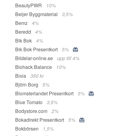
BeautyPWR
10%
Beijer Byggmaterial
3,5%
Bemz
4%
Beredd
4%
Bik Bok
4%
Bik Bok Presentkort
5%
Bildelar-online.se
upp till 4%
Biohack Balance
10%
Bixia
350 kr
Björn Borg
5%
Blomsterlandet Presentkort
5%
Blue Tomato
3,5%
Bodystore.com
2%
Bokadirekt Presentkort
5%
Bokbörsen
1,5%