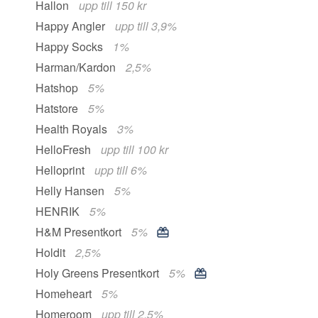
Hallon
upp till 150 kr
Happy Angler
upp till 3,9%
Happy Socks
1%
Harman/Kardon
2,5%
Hatshop
5%
Hatstore
5%
Health Royals
3%
HelloFresh
upp till 100 kr
Helloprint
upp till 6%
Helly Hansen
5%
HENRIK
5%
H&M Presentkort
5%
Holdit
2,5%
Holy Greens Presentkort
5%
Homeheart
5%
Homeroom
upp till 2,5%