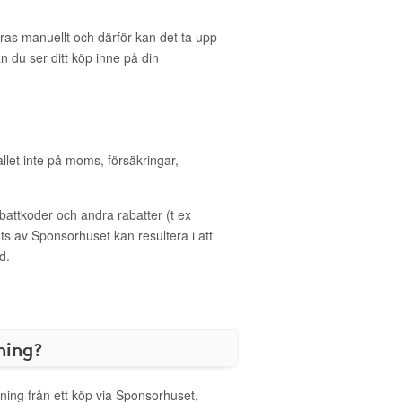
eras manuellt och därför kan det ta upp
an du ser ditt köp inne på din
allet inte på moms, försäkringar,
ttkoder och andra rabatter (t ex
s av Sponsorhuset kan resultera i att
d.
ning?
ning från ett köp via Sponsorhuset,