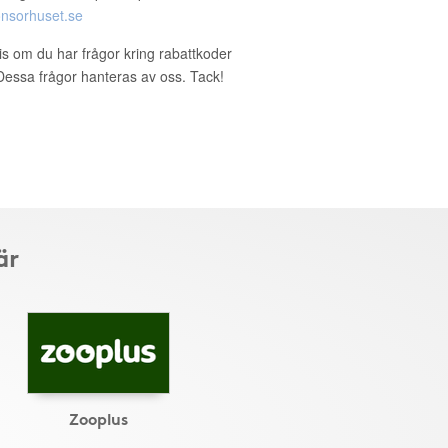
nsorhuset.se
ris om du har frågor kring rabattkoder
. Dessa frågor hanteras av oss. Tack!
är
Zooplus