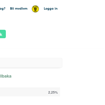
tag?
Bli medlem
Logga in
ik
llbaka
2,25%