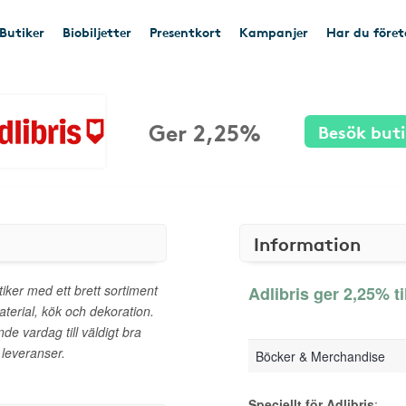
Butiker
Biobiljetter
Presentkort
Kampanjer
Har du före
Ger 2,25%
Besök but
Information
iker med ett brett sortiment
Adlibris ger 2,25% ti
aterial, kök och dekoration.
nde vardag till väldigt bra
 leveranser.
Böcker & Merchandise
Speciellt för Adlibris
: