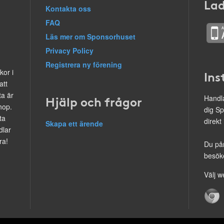
Lad
Kontakta oss
FAQ
Läs mer om Sponsorhuset
Privacy Policy
Registrera ny förening
kor i
Ins
att
ta är
Hjälp och frågor
Handla
hop.
dig Sp
ta
direkt
Skapa ett ärende
dlar
ra!
Du på
besöke
Välj w