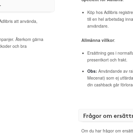
r
Köp hos Adlibris registr
till en hel arbetsdag inn
Adlibris att använda,
användare.
ampanjer. Återkom gärna
Allmänna villkor
:
ttkoder och bra
Ersättning ges i normalf
presentkort och frakt.
Obs:
Användande av raba
Mecenat) som ej utfärdat
din cashback går förlora
Frågor om ersätt
Om du har frågor om ersätt