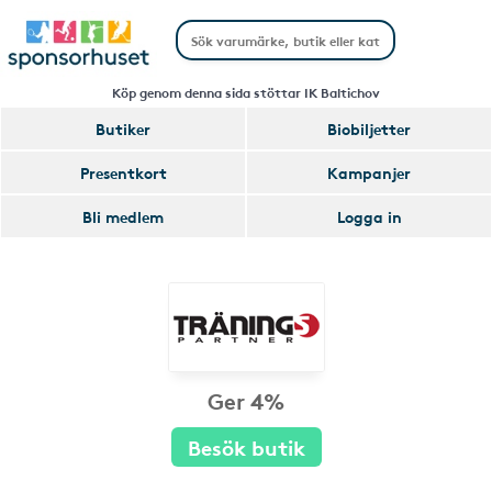
Köp genom denna sida stöttar IK Baltichov
Butiker
Biobiljetter
Presentkort
Kampanjer
Bli medlem
Logga in
Ger 4%
Besök butik