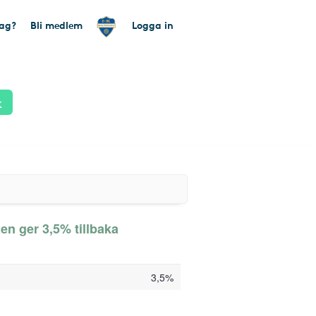
tag?
Bli medlem
Logga in
k
en ger 3,5% tillbaka
3,5%