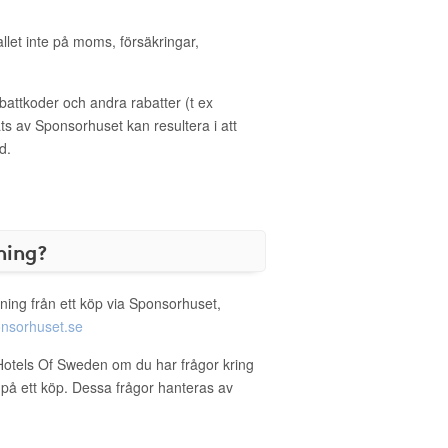
allet inte på moms, försäkringar,
ttkoder och andra rabatter (t ex
s av Sponsorhuset kan resultera i att
d.
ning?
ning från ett köp via Sponsorhuset,
nsorhuset.se
e Hotels Of Sweden om du har frågor kring
g på ett köp. Dessa frågor hanteras av