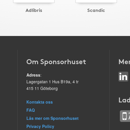
Adlibris
Scandic
Om Sponsorhuset
Mer
Adress
:
Lagergatan 1 Hus B19a, 4 tr
415 11 Göteborg
Lad
Kontakta oss
FAQ
Läs mer om Sponsorhuset
Privacy Policy