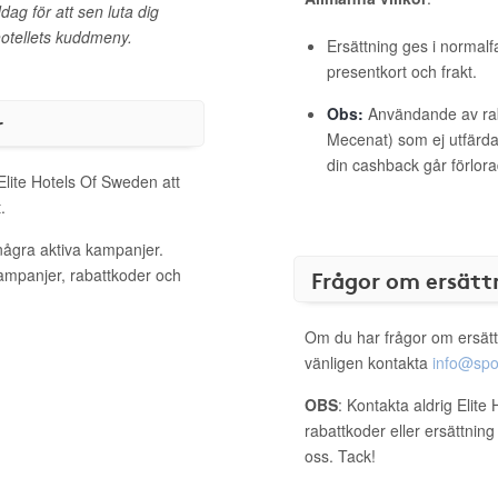
ag för att sen luta dig
 hotellets kuddmeny.
Ersättning ges i normalf
presentkort och frakt.
Obs:
Användande av raba
r
Mecenat) som ej utfärdat
din cashback går förlora
Elite Hotels Of Sweden att
.
några aktiva kampanjer.
kampanjer, rabattkoder och
Frågor om ersätt
Om du har frågor om ersätt
vänligen kontakta
info@spo
OBS
: Kontakta aldrig Elit
rabattkoder eller ersättnin
oss. Tack!