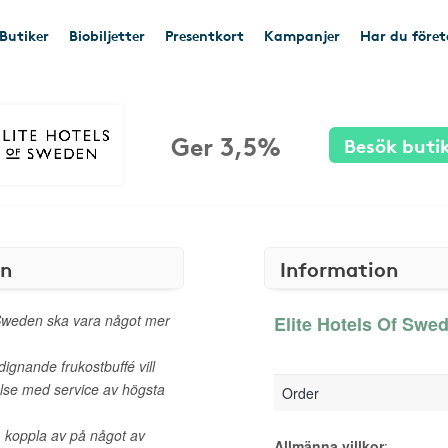
Butiker
Biobiljetter
Presentkort
Kampanjer
Har du före
Ger 3,5%
Besök buti
en
Information
 Sweden ska vara något mer
Elite Hotels Of Swed
ignande frukostbuffé vill
else med service av högsta
Order
, koppla av på något av
Allmänna villkor
: