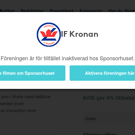
Butiker
Biobiljetter
Presentkort
Kampanjer
Har du före
IF Kronan
Ger 4%
Besök butik
Föreningen är för tillfället inaktiverad hos Sponsorhuset.
e filmen om Sponsorhuset
Aktivera föreningen här
Information
r som i första hand betjänar
AVIS ger 4% tillbaka
gmenten inom
 av innovation inom
Order
Allmänna villkor
: