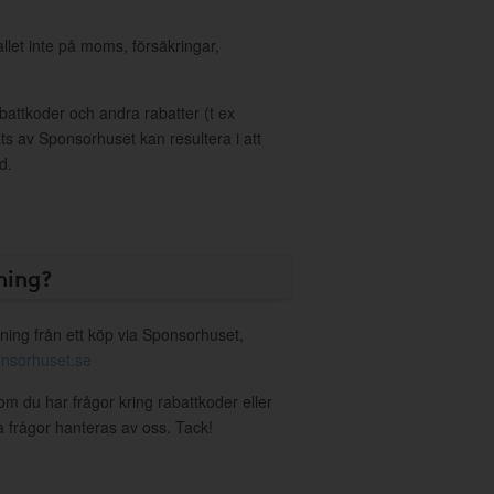
allet inte på moms, försäkringar,
ttkoder och andra rabatter (t ex
s av Sponsorhuset kan resultera i att
d.
ning?
ning från ett köp via Sponsorhuset,
nsorhuset.se
om du har frågor kring rabattkoder eller
a frågor hanteras av oss. Tack!