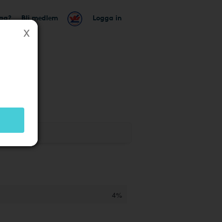
tag?
Bli medlem
Logga in
4%