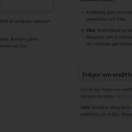
r
Ersättning ges i normalf
presentkort och frakt.
AVIS att använda, exklusivt
Obs:
Användande av raba
Mecenat) som ej utfärdat
anjer. Återkom gärna
din cashback går förlora
ttkoder och bra
Frågor om ersätt
Om du har frågor om ersätt
vänligen kontakta
info@spo
OBS
: Kontakta aldrig AVIS 
ersättning på ett köp. Dess