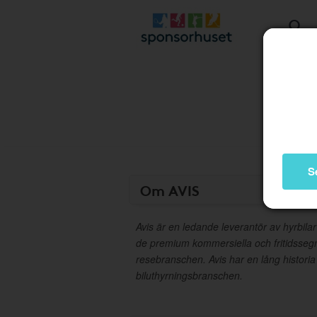
S
Om AVIS
Avis är en ledande leverantör av hyrbila
de premium kommersiella och fritidsse
resebranschen. Avis har en lång historia
biluthyrningsbranschen.