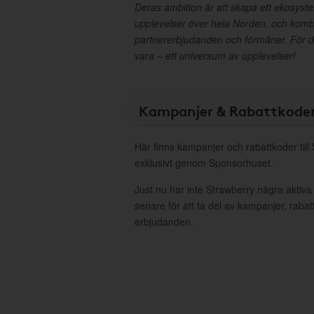
Deras ambition är att skapa ett ekosyst
upplevelser över hela Norden, och kom
partnererbjudanden och förmåner. För d
vara – ett universum av upplevelser!
Kampanjer & Rabattkode
Här finns kampanjer och rabattkoder till
exklusivt genom Sponsorhuset.
Just nu har inte Strawberry några aktiv
senare för att ta del av kampanjer, raba
erbjudanden.