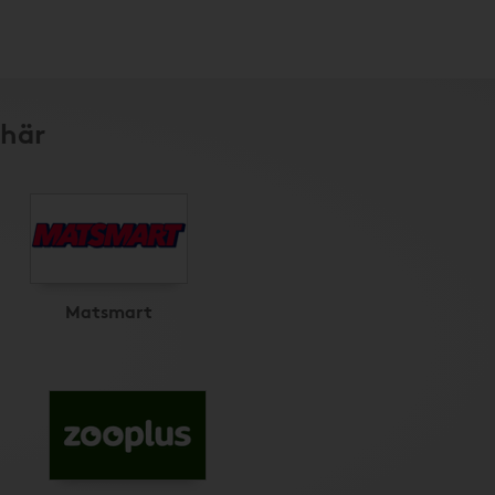
 här
Matsmart