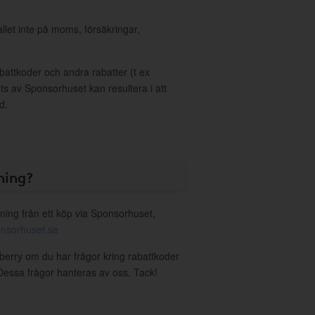
allet inte på moms, försäkringar,
ttkoder och andra rabatter (t ex
s av Sponsorhuset kan resultera i att
d.
ning?
ning från ett köp via Sponsorhuset,
nsorhuset.se
wberry om du har frågor kring rabattkoder
. Dessa frågor hanteras av oss. Tack!