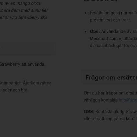
em av en mängd olika
binera dem med ännu fler
Ersättning ges i normalf
et är vad Strawberry ska
presentkort och frakt.
Obs:
Användande av raba
Mecenat) som ej utfärdat
din cashback går förlora
r
 Strawberry att använda,
Frågor om ersätt
a kampanjer. Återkom gärna
ttkoder och bra
Om du har frågor om ersätt
vänligen kontakta
info@spo
OBS
: Kontakta aldrig Stra
eller ersättning på ett köp