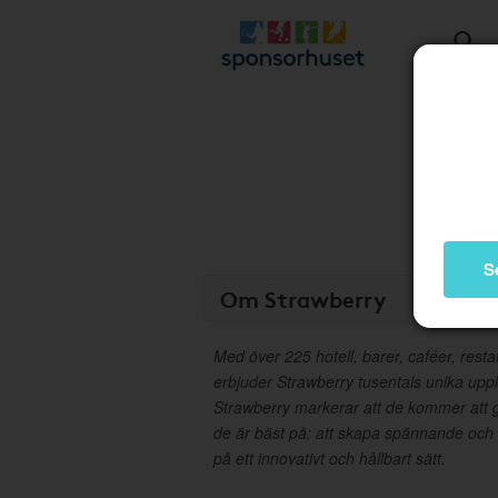
S
Om Strawberry
Med över 225 hotell, barer, caféer, rest
erbjuder Strawberry tusentals unika upplev
Strawberry markerar att de kommer att
de är bäst på: att skapa spännande och
på ett innovativt och hållbart sätt.