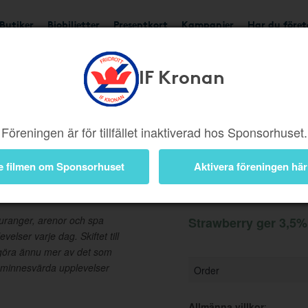
Butiker
Biobiljetter
Presentkort
Kampanjer
Har du före
IF Kronan
Ger 3,5%
Besök buti
Föreningen är för tillfället inaktiverad hos Sponsorhuset.
e filmen om Sponsorhuset
Aktivera föreningen här
Information
auranger, arenor och spa
Strawberry ger 3,5% 
elser varje dag. Skiftet till
 göra ännu mer av det som
 minnesvärda upplevelser
Order
Allmänna villkor
: