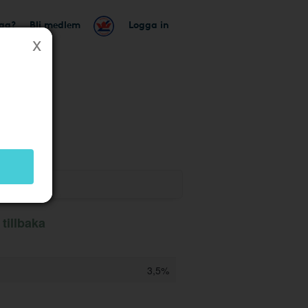
tag?
Bli medlem
Logga in
k
tillbaka
3,5%