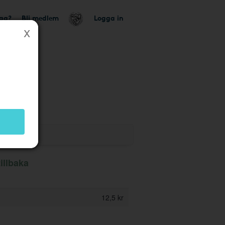
tag?
Bli medlem
Logga in
ik
illbaka
12,5 kr