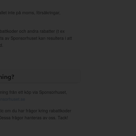
allet inte på moms, försäkringar,
ttkoder och andra rabatter (t ex
s av Sponsorhuset kan resultera i att
d.
ning?
ning från ett köp via Sponsorhuset,
nsorhuset.se
tic om du har frågor kring rabattkoder
. Dessa frågor hanteras av oss. Tack!