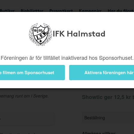
Butiker
Biobiljetter
Presentkort
Kampanjer
Har du före
IFK Halmstad
Ger 12,5 kr
Besök but
Föreningen är för tillfället inaktiverad hos Sponsorhuset.
e filmen om Sponsorhuset
Aktivera föreningen här
Information
 evenemang runt om i Sverige.
Showtic ger 12,5 kr t
Beställning
r
Allmänna villkor
: