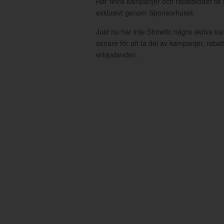
Här finns kampanjer och rabattkoder till
exklusivt genom Sponsorhuset.
Just nu har inte Showtic några aktiva k
senare för att ta del av kampanjer, raba
erbjudanden.