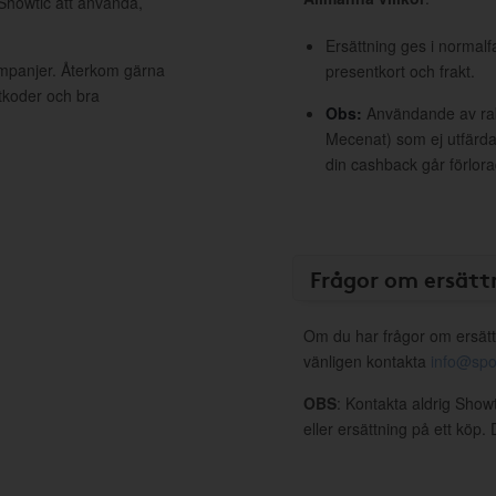
 Showtic att använda,
Ersättning ges i normalf
ampanjer. Återkom gärna
presentkort och frakt.
ttkoder och bra
Obs:
Användande av raba
Mecenat) som ej utfärdat
din cashback går förlora
Frågor om ersätt
Om du har frågor om ersätt
vänligen kontakta
info@spo
OBS
: Kontakta aldrig Show
eller ersättning på ett köp