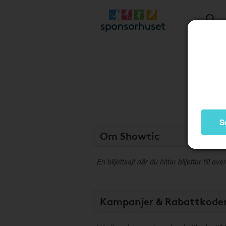
S
Om Showtic
En biljettsajt där du hittar biljetter till
Kampanjer & Rabattkode